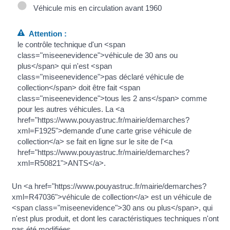
Véhicule mis en circulation avant 1960
Attention :
le contrôle technique d'un <span
class="miseenevidence">véhicule de 30 ans ou
plus</span> qui n'est <span
class="miseenevidence">pas déclaré véhicule de
collection</span> doit être fait <span
class="miseenevidence">tous les 2 ans</span> comme
pour les autres véhicules. La <a
href="https://www.pouyastruc.fr/mairie/demarches?
xml=F1925">demande d'une carte grise véhicule de
collection</a> se fait en ligne sur le site de l'<a
href="https://www.pouyastruc.fr/mairie/demarches?
xml=R50821">ANTS</a>.
Un <a href="https://www.pouyastruc.fr/mairie/demarches?
xml=R47036">véhicule de collection</a> est un véhicule de
<span class="miseenevidence">30 ans ou plus</span>, qui
n'est plus produit, et dont les caractéristiques techniques n'ont
pas été modifiées.