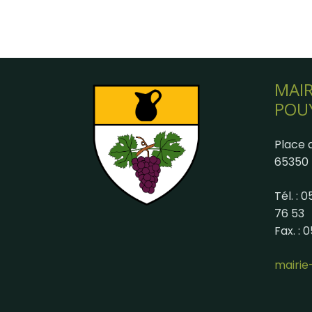
MAIR
POU
Place d
65350 
Tél. : 
76 53
Fax. : 
mairi