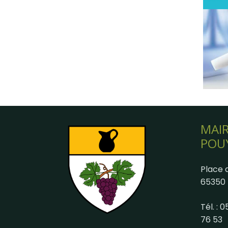
MAIR
POU
Place d
65350 
Tél. : 
76 53