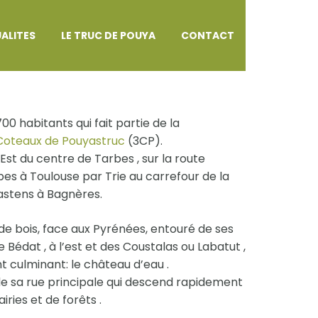
ALITES
LE TRUC DE POUYA
CONTACT
 habitants qui fait partie de la
oteaux de Pouyastruc
(3CP).
 Est du centre de Tarbes , sur la route
es à Toulouse par Trie au carrefour de la
astens à Bagnères.
de bois, face aux Pyrénées, entouré de ses
e Bédat , à l’est et des Coustalas ou Labatut ,
t culminant: le château d’eau .
g de sa rue principale qui descend rapidement
ries et de forêts .