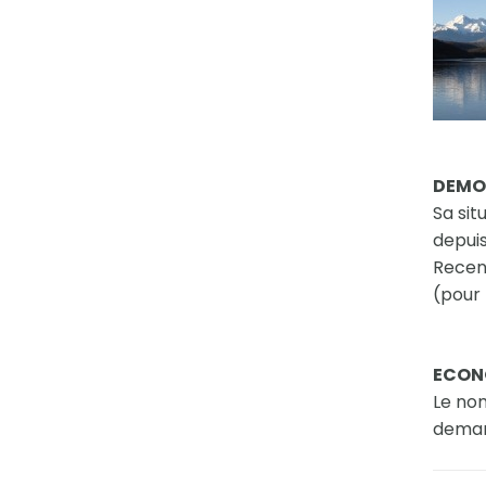
DEMO
Sa si
depuis
Recens
(pour 
ECON
Le nom
deman