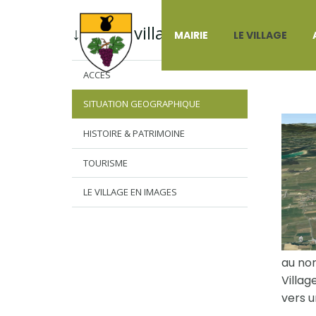
↓ Menu village
MAIRIE
LE VILLAGE
SI
ACCES
SITUATION GEOGRAPHIQUE
HISTOIRE & PATRIMOINE
TOURISME
LE VILLAGE EN IMAGES
au nor
Villag
vers u