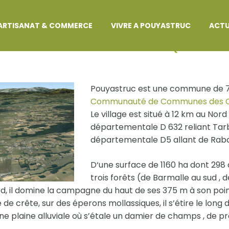
ARTISANAT & COMMERCE
VIVRE A POUYASTRUC
ACTU
TUATION GÉOGRAPHIQUE
Pouyastruc est une commune de 700
Communauté de Communes des C
Le village est situé à 12 km au Nord
départementale D 632 reliant Tarb
départementale D5 allant de Rab
D‘une surface de 1160 ha dont 298 
trois forêts (de Barmalle au sud , d
d, il domine la campagne du haut de ses 375 m à son poin
e de crête, sur des éperons mollassiques, il s’étire le lon
ne plaine alluviale où s’étale un damier de champs , de prai