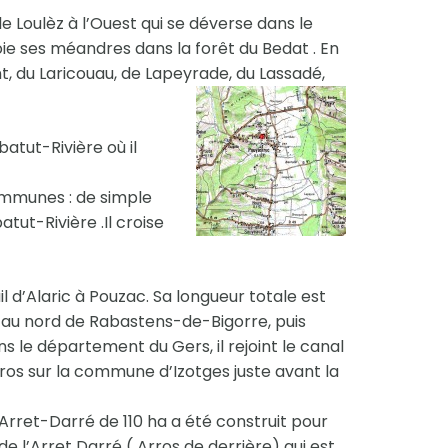
e Loulèz à l’Ouest qui se déverse dans le
ploie ses méandres dans la forêt du Bedat . En
unt, du Laricouau, de Lapeyrade, du Lassadé,
batut-Rivière où il
ommunes : de simple
atut-Rivière .Il croise
uil d’Alaric à Pouzac. Sa longueur totale est
es au nord de Rabastens-de-Bigorre, puis
s le département du Gers, il rejoint le canal
ros sur la commune d’Izotges juste avant la
’Arret-Darré de 110 ha a été construit pour
e de l’Arret Darré ( Arros de derrière) qui est