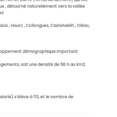
ous , détourné naturellement vers la vallée
ez
izos , Hourc , Collongues, Castelvieilh , Oléac,
éveloppement démographique important
ogements, soit une densité de 58 h au km2
arié) s’élève à 113, et le nombre de