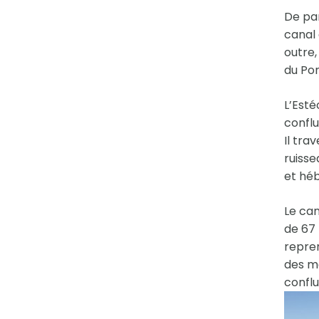
De par
canal 
outre,
du Pon
L’Esté
conflu
Il tr
ruisse
et héb
Le can
de 67 
repren
des mo
conflu