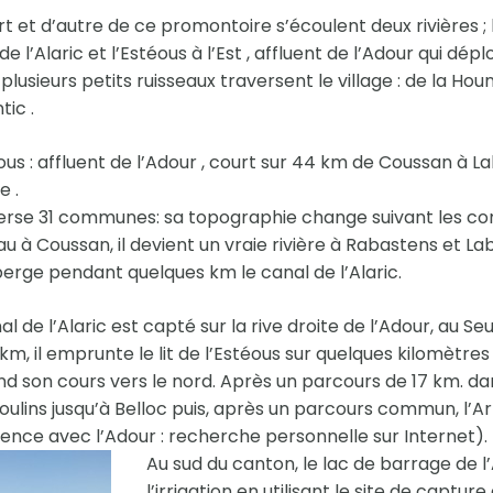
t et d’autre de ce promontoire s’écoulent deux rivières ; l
de l’Alaric et l’Estéous à l’Est , affluent de l’Adour qui dé
 plusieurs petits ruisseaux traversent le village : de la Ho
tic .
ous : affluent de l’Adour , court sur 44 km de Coussan à La
e .
averse 31 communes: sa topographie change suivant les c
au à Coussan, il devient un vraie rivière à Rabastens et Lab
erge pendant quelques km le canal de l’Alaric.
al de l’Alaric est capté sur la rive droite de l’Adour, au Se
km, il emprunte le lit de l’Estéous sur quelques kilomètr
d son cours vers le nord. Après un parcours de 17 km. dan
ulins jusqu’à Belloc puis, après un parcours commun, l’Ar
ence avec l’Adour : recherche personnelle sur Internet).
Au sud du canton, le lac de barrage de l
l’irrigation en utilisant le site de captur