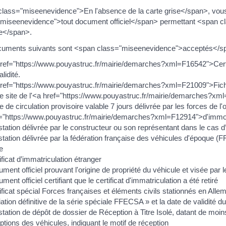
lass="miseenevidence">En l'absence de la carte grise</span>, vou
miseenevidence">tout document officiel</span> permettant <span cla
e</span>.
cuments suivants sont <span class="miseenevidence">acceptés</sp
ref="https://www.pouyastruc.fr/mairie/demarches?xml=F16542">Certif
lidité.
ref="https://www.pouyastruc.fr/mairie/demarches?xml=F21009">Fiche d
le site de l'<a href="https://www.pouyastruc.fr/mairie/demarches
e de circulation provisoire valable 7 jours délivrée par les forces de l
="https://www.pouyastruc.fr/mairie/demarches?xml=F12914">d'immob
station délivrée par le constructeur ou son représentant dans le cas 
station délivrée par la fédération française des véhicules d'époque (
e
ificat d’immatriculation étranger
ment officiel prouvant l'origine de propriété du véhicule et visée par 
ment officiel certifiant que le certificat d'immatriculation a été retiré
ificat spécial Forces françaises et éléments civils stationnés en Al
ation définitive de la série spéciale FFECSA » et la date de validité du 
station de dépôt de dossier de Réception à Titre Isolé, datant de moin
ptions des véhicules, indiquant le motif de réception