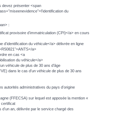
s devez présenter <span
ss="miseenevidence">l’identification du
an> :
icat provisoire d'immatriculation (CPI)</a> en cours
'identification du véhicule</a> délivrée en ligne
?xml=R50821">ANTS</a>
'ordre en cas <a
ilisation du véhicule</a>
d’un véhicule de plus de 30 ans d’âge
FFVE) dans le cas d’un véhicule de plus de 30 ans
les autorités administratives du pays d'origine
lemagne (FFECSA) sur lequel est apposée la mention «
certificat
s d'un an, délivrée par le service chargé des