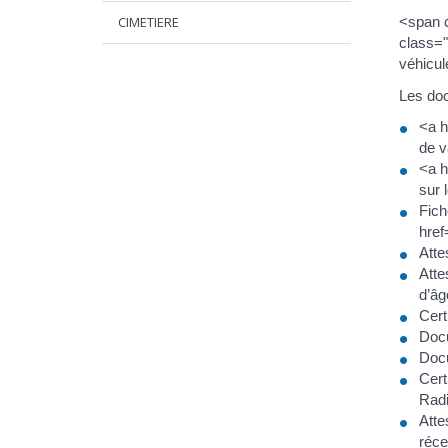
CIMETIERE
<span c
class="
véhicul
Les do
<a h
de va
<a h
sur 
Fich
href
Atte
Atte
d’âg
Cert
Docu
Docu
Cert
Radi
Atte
réce