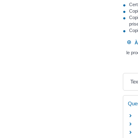
Cert
Copi
Copi
pris
Copi
À 
le pro
Tex
Ques