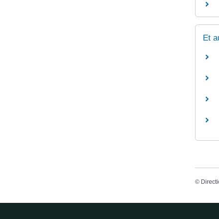
Et a
©
Directi