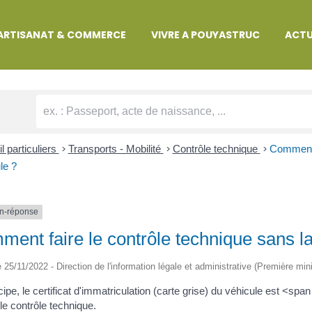
MARCHES ADMINISTRATIVES
ARTISANAT & COMMERCE
VIVRE A POUYASTRUC
ACTU
l particuliers
>
Transports - Mobilité
>
Contrôle technique
>
Comment f
le ?
n-réponse
ent faire le contrôle technique sans la
le 25/11/2022 - Direction de l'information légale et administrative (Première mini
cipe, le certificat d'immatriculation (carte grise) du véhicule est <
le contrôle technique.