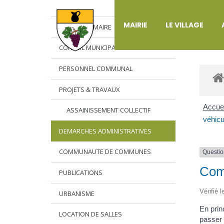
DÉ
MAIRIE
LE VILLAGE
L’EDITO DU MAIRE
CONSEIL MUNICIPAL
PERSONNEL COMMUNAL
PROJETS & TRAVAUX
Accuei
ASSAINISSEMENT COLLECTIF
véhicu
DEMARCHES ADMINISTRATIVES
COMMUNAUTE DE COMMUNES
Questio
Comm
PUBLICATIONS
Vérifié 
URBANISME
En prin
LOCATION DE SALLES
passer 