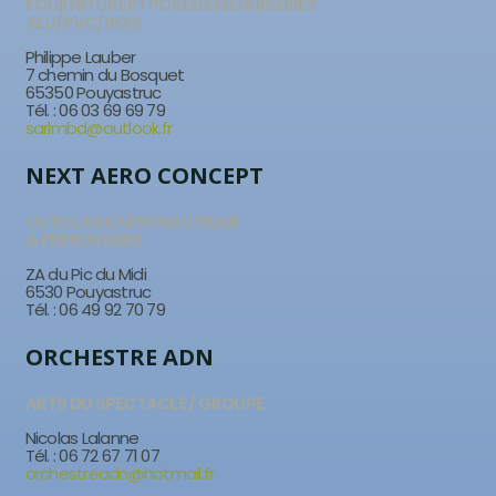
FOURNITURE ET POSE DE MENUISERIES
ALU/PVC/BOIS
Philippe Lauber
7 chemin du Bosquet
65350 Pouyastruc
Tél. : 06 03 69 69 79
sarlmbd@outlook.fr
NEXT AERO CONCEPT
OUTILLAGE AÉRONAUTIQUE
& FERROVIAIRE
ZA du Pic du Midi
6530 Pouyastruc
Tél. : 06 49 92 70 79
ORCHESTRE ADN
ARTS DU SPECTACLE / GROUPE
Nicolas Lalanne
Tél. : 06 72 67 71 07
orchestreadn@hotmail.fr