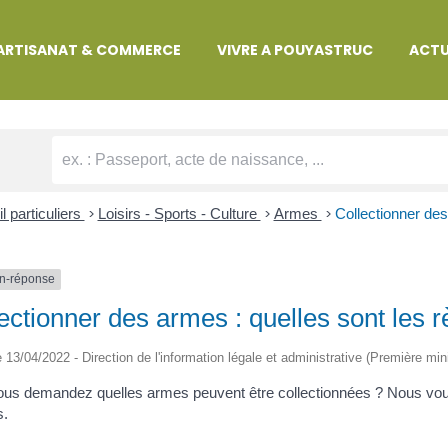
MARCHES ADMINISTRATIVES
ARTISANAT & COMMERCE
VIVRE A POUYASTRUC
ACTU
l particuliers
>
Loisirs - Sports - Culture
>
Armes
>
Collectionner des
n-réponse
ectionner des armes : quelles sont les r
le 13/04/2022 - Direction de l'information légale et administrative (Première min
us demandez quelles armes peuvent être collectionnées ? Nous vous 
s.