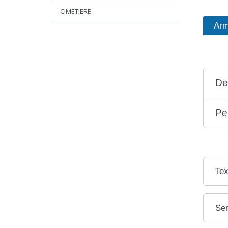
CIMETIERE
Arm
De
Pe
Tex
Ser