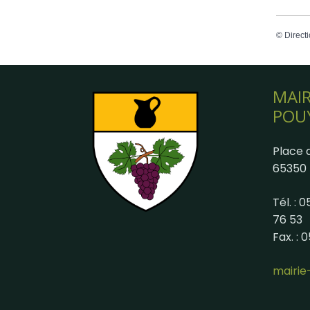
©
Directi
MAIR
POU
Place d
65350 
Tél. : 
76 53
Fax. : 
mairi