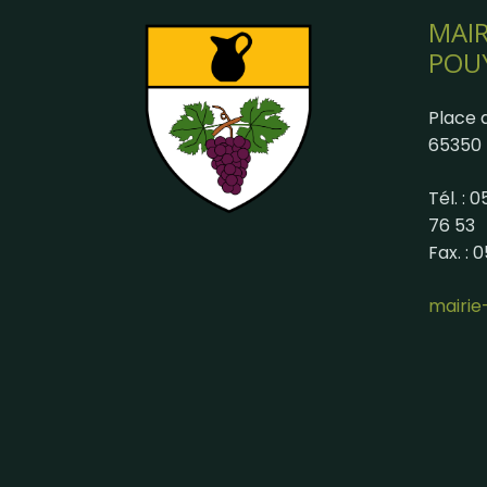
MAIR
POU
Place d
65350 
Tél. : 
76 53
Fax. : 
mairi