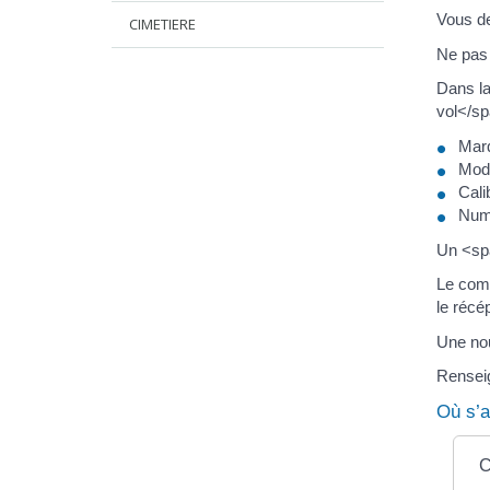
Vous d
CIMETIERE
Ne pas 
Dans la
vol</sp
Mar
Mod
Cali
Numé
Un <spa
Le comm
le récé
Une nou
Renseig
Où s’a
C