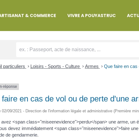
MARCHES ADMINISTRATIVES
ARTISANAT & COMMERCE
VIVRE A POUYASTRUC
ACTU
l particuliers
>
Loisirs - Sports - Culture
>
Armes
>
Que faire en cas 
n-réponse
faire en cas de vol ou de perte d'une a
le 02/09/2021 - Direction de l'information légale et administrative (Première min
s avez <span class="miseenevidence">perdu</span> une arme, un él
ous devez immédiatement <span class="miseenevidence">faire une d
ade de gendarmerie.