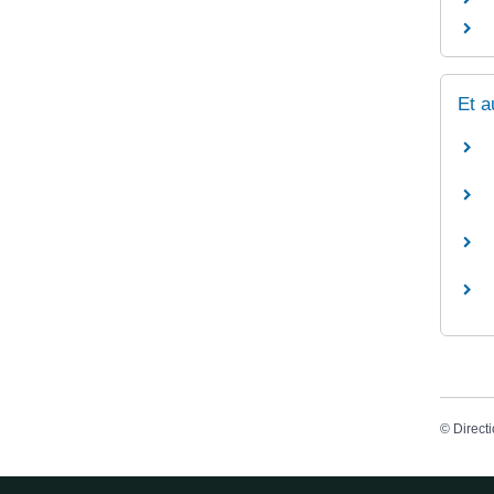
Et a
©
Directi