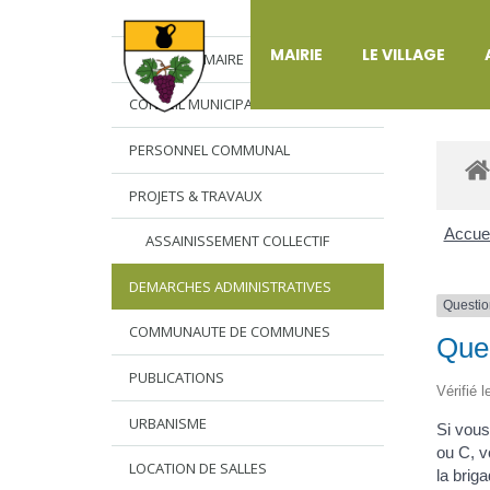
DÉ
MAIRIE
LE VILLAGE
L’EDITO DU MAIRE
CONSEIL MUNICIPAL
PERSONNEL COMMUNAL
PROJETS & TRAVAUX
Accuei
ASSAINISSEMENT COLLECTIF
DEMARCHES ADMINISTRATIVES
Questio
COMMUNAUTE DE COMMUNES
Que 
PUBLICATIONS
Vérifié 
URBANISME
Si vou
ou C, v
LOCATION DE SALLES
la brig