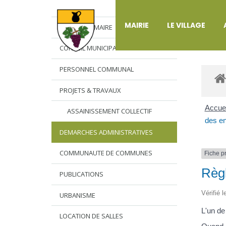
DÉ
MAIRIE
LE VILLAGE
L’EDITO DU MAIRE
CONSEIL MUNICIPAL
PERSONNEL COMMUNAL
PROJETS & TRAVAUX
Accuei
ASSAINISSEMENT COLLECTIF
des en
DEMARCHES ADMINISTRATIVES
COMMUNAUTE DE COMMUNES
Fiche p
Règl
PUBLICATIONS
Vérifié 
URBANISME
L'un de
LOCATION DE SALLES