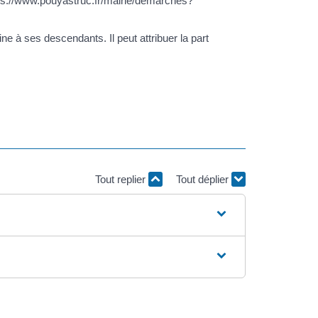
ttps://www.pouyastruc.fr/mairie/demarches?
ine à ses descendants. Il peut attribuer la part
Tout replier
Tout déplier