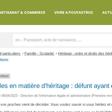
MARCHES ADMINISTRATIVES
ARTISANAT & COMMERCE
VIVRE A POUYASTRUC
ACTU
l particuliers
>
Famille - Scolarité
>
Héritage : ordre et droits des héri
fants
ratique
es en matière d'héritage : défunt ayant
le 06/04/2023 - Direction de l'information légale et administrative (Première min
 vos proches vient de décéder. Vous voulez savoir si vous héritez et c