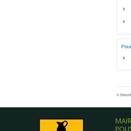
Pour
©
Directi
MAIR
POU