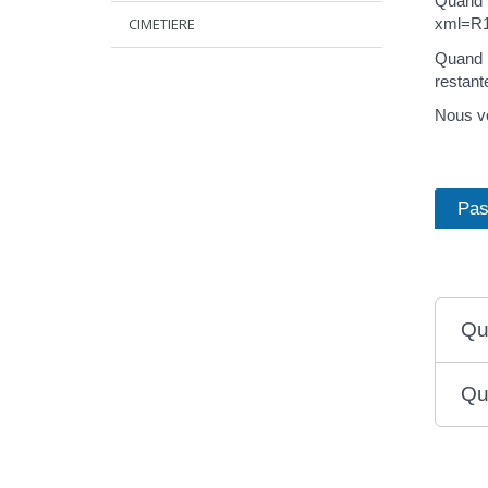
Quand l
CIMETIERE
xml=R12
Quand l
restante
Nous vo
Pas
Qui
Qu