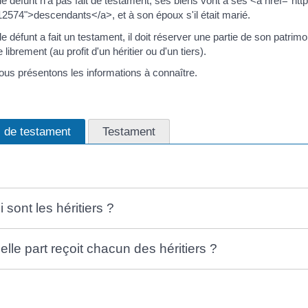
e défunt n'a pas fait de testament, ses biens vont à ses <a href="h
574">descendants</a>, et à son époux s'il était marié.
e défunt a fait un testament, il doit réserver une partie de son patrimo
 librement (au profit d'un héritier ou d'un tiers).
us présentons les informations à connaître.
 de testament
Testament
 sont les héritiers ?
elle part reçoit chacun des héritiers ?