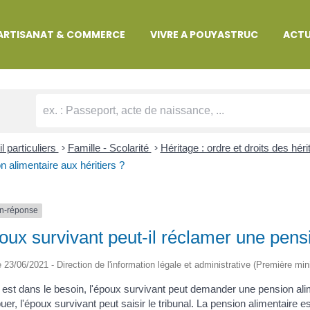
MARCHES ADMINISTRATIVES
ARTISANAT & COMMERCE
VIVRE A POUYASTRUC
ACTU
l particuliers
>
Famille - Scolarité
>
Héritage : ordre et droits des héri
n alimentaire aux héritiers ?
n-réponse
oux survivant peut-il réclamer une pensi
le 23/06/2021 - Direction de l'information légale et administrative (Première min
il est dans le besoin, l'époux survivant peut demander une pension alim
ribuer, l'époux survivant peut saisir le tribunal. La pension alimentaire