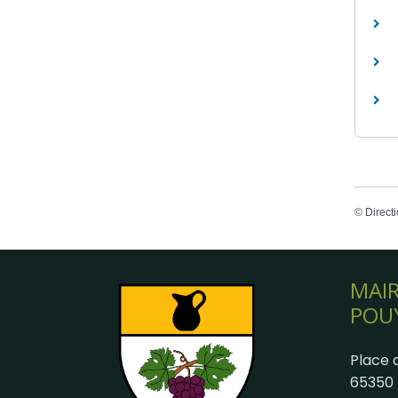
©
Directi
MAIR
POU
Place d
65350 