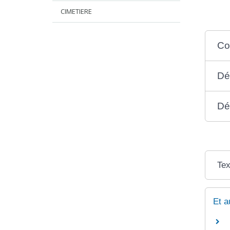
CIMETIERE
Co
Dé
Dé
Tex
Et a