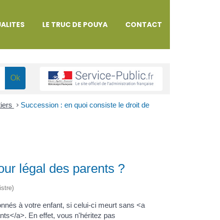
ALITES
LE TRUC DE POUYA
CONTACT
tiers
>
Succession : en quoi consiste le droit de
our légal des parents ?
istre)
nnés à votre enfant, si celui-ci meurt sans <a
s</a>. En effet, vous n'héritez pas