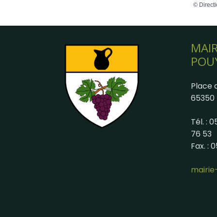
©
Directi
MAIR
POU
Place d
65350 
Tél. : 
76 53
Fax. : 
mairi