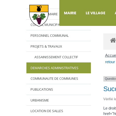
DÉ
MAIRIE
LE VILLAGE
L’EDITO DU MAIRE
CONSEIL MUNICIPAL
PERSONNEL COMMUNAL
PROJETS & TRAVAUX
Accuei
ASSAINISSEMENT COLLECTIF
retour
DEMARCHES ADMINISTRATIVES
COMMUNAUTE DE COMMUNES
Questio
Succ
PUBLICATIONS
Vérifié 
URBANISME
Le droi
LOCATION DE SALLES
href="h