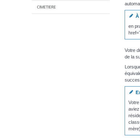
automat
CIMETIERE
À 
en pr
href=
Votre d
de la s
Lorsque
équival
success
Ex
Votre
aviez
résid
class
mère)