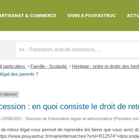
MARCHES ADMINISTRATIVES
ARTISANAT & COMMERCE
VIVRE A POUYASTRUC
ACTU
l particuliers
>
Famille - Scolarité
>
Héritage : ordre et droits des héri
 légal des parents ?
n-réponse
ession : en quoi consiste le droit de ret
le 23/06/2021 - Direction de l'information légale et administrative (Première min
t de retour légal vous permet de reprendre les biens que vous avez do
ttps://www.pouyastruc.fr/mairie/demarches?xml=R12574">descendant