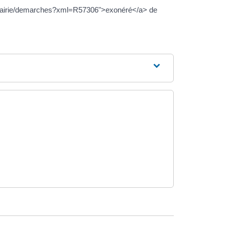
fr/mairie/demarches?xml=R57306">exonéré</a> de