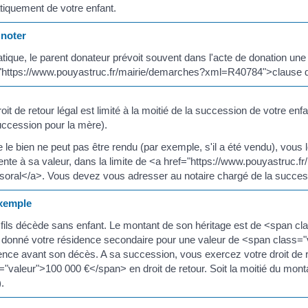
iquement de votre enfant.
noter
atique, le parent donateur prévoit souvent dans l'acte de donation une
"https://www.pouyastruc.fr/mairie/demarches?xml=R40784">clause d
roit de retour légal est limité à la moitié de la succession de votre en
uccession pour la mère).
 le bien ne peut pas être rendu (par exemple, s'il a été vendu), vou
ente à sa valeur, dans la limite de <a href="https://www.pouyastruc.
oral</a>. Vous devez vous adresser au notaire chargé de la succes
emple
 fils décède sans enfant. Le montant de son héritage est de <span c
 donné votre résidence secondaire pour une valeur de <span class="v
ence avant son décès. A sa succession, vous exercez votre droit de 
="valeur">100 000 €</span> en droit de retour. Soit la moitié du monta
.