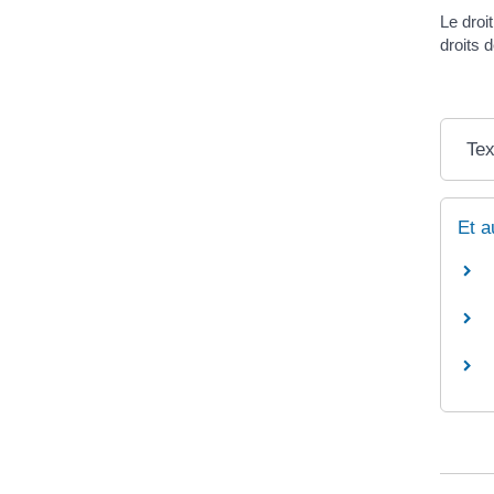
Le droi
droits 
Tex
Et a