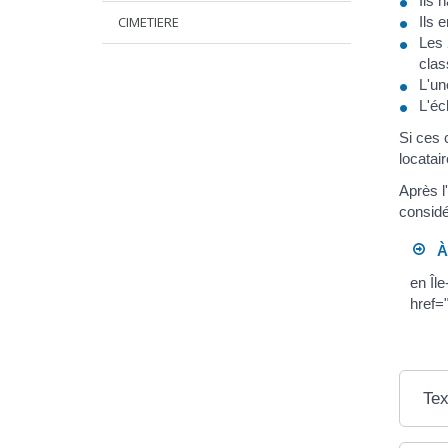
Ils 
CIMETIERE
Ils 
Les 
cla
L'un
L'éc
Si ces 
locatai
Après l
consid
À 
en Îl
href=
Tex