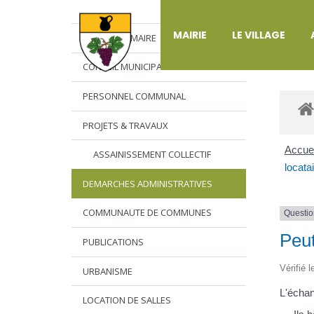
DÉ
MAIRIE
LE VILLAGE
L’EDITO DU MAIRE
CONSEIL MUNICIPAL
PERSONNEL COMMUNAL
PROJETS & TRAVAUX
Accuei
ASSAINISSEMENT COLLECTIF
locata
DEMARCHES ADMINISTRATIVES
COMMUNAUTE DE COMMUNES
Questio
Peut
PUBLICATIONS
Vérifié 
URBANISME
L'échan
LOCATION DE SALLES