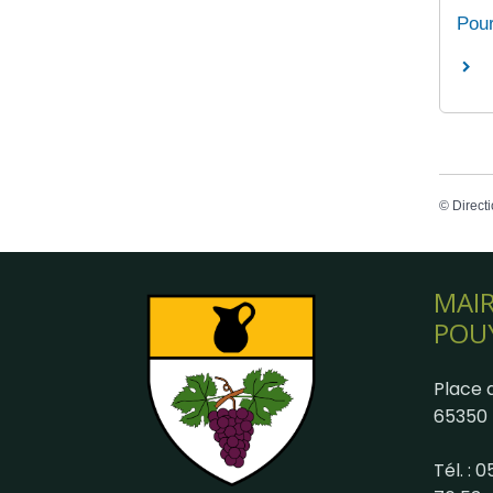
Pour
©
Directi
MAIR
POU
Place d
65350 
Tél. : 