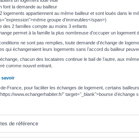
habitent un logement loué vide
en font la demande au bailleur
2 logements appartiennent au même bailleur et sont loués dans le 
ss="expression">même groupe d'immeubles</span>)
e des 2 familles compte au moins 3 enfants
hange permet à la famille la plus nombreuse d'occuper un logement 
conditions ne sont pas remplies, toute demande d'échange de logement 
res qui échangeraient leurs logements sans l'accord du bailleur peuvent 
'échange, chacun des locataires continue le bail de l'autre, aux même
éré comme nouvel entrant.
savoir
e-de-France, pour faciliter les échanges de logement, certains bailleu
"https://www.echangerhabiter.fr/" target="_blank">bourse d'échange su
tes de référence