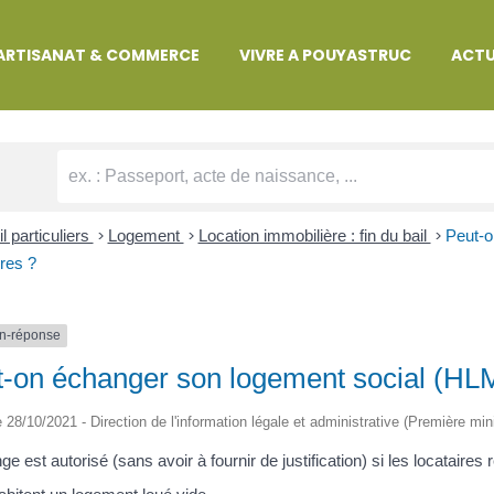
MARCHES ADMINISTRATIVES
ARTISANAT & COMMERCE
VIVRE A POUYASTRUC
ACTU
l particuliers
>
Logement
>
Location immobilière : fin du bail
>
Peut-o
ires ?
n-réponse
-on échanger son logement social (HLM)
le 28/10/2021 - Direction de l'information légale et administrative (Première min
ge est autorisé (sans avoir à fournir de justification) si les locataires