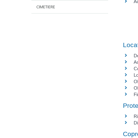
Ac
CIMETIERE
Loca
De
Ac
Co
L
Ob
Ob
Fi
Prote
Ri
Di
Copr