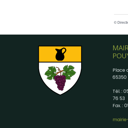
©
Directi
MAIR
POU
Place d
65350 
Tél. : 
76 53
Fax. : 
mairi