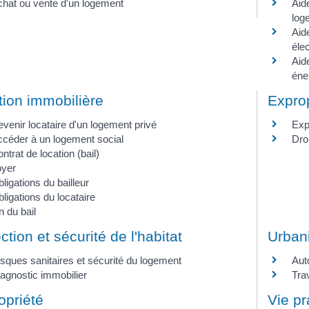
hat ou vente d'un logement
Aide
log
Aid
élec
Aide
éner
tion immobilière
Exprop
venir locataire d'un logement privé
Exp
céder à un logement social
Dro
ntrat de location (bail)
oyer
ligations du bailleur
ligations du locataire
n du bail
ction et sécurité de l'habitat
Urban
sques sanitaires et sécurité du logement
Aut
agnostic immobilier
Tra
opriété
Vie p