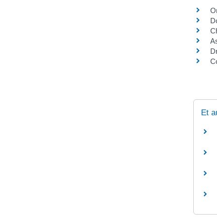
Or
D
C
As
Dr
Co
Et a