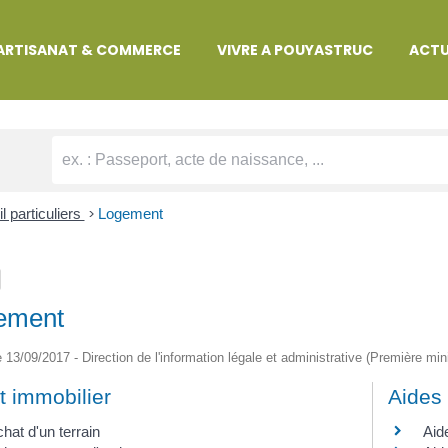
MARCHES ADMINISTRATIVES
ARTISANAT & COMMERCE
VIVRE A POUYASTRUC
ACTU
l particuliers
>
Logement
ement
le 13/09/2017 - Direction de l'information légale et administrative (Première min
t immobilier
Aides 
hat d'un terrain
Aid