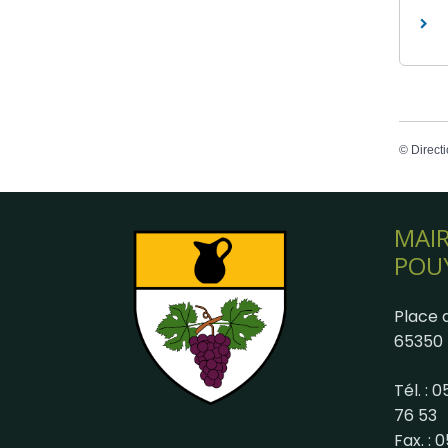
©
Directi
MAIR
POU
Place d
65350 
Tél. : 
76 53
Fax. : 