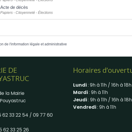
Acte de décès
Papiers - Citoyenneté - Élections
on de l'information légale et administrative
IE DE
Horaires d’ouvert
YASTRUC
Lundi
: 9h à 11h / 16h à 18h
Mardi
: 9h à 11h
e la Mairie
Jeudi
: 9h à 11h / 16h à 18h
Pouyastruc
Vendredi
: 9h à 11h
05 62 33 22 54 / 09 77 60
05 62 33 25 26