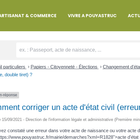
MARCHES ADMINISTRATIVES
ARTISANAT & COMMERCE
VIVRE A POUYASTRUC
ACTU
l particuliers
>
Papiers - Citoyenneté - Élections
>
Changement d'état
e, double tiret) ?
n-réponse
ent corriger un acte d'état civil (erreur,
le 15/09/2021 - Direction de l'information légale et administrative (Première min
ez constaté une erreur dans votre acte de naissance ou votre acte d
ttps://www.pouyastruc.fr/mairie/demarches?xml=R1828">acte d'état ci