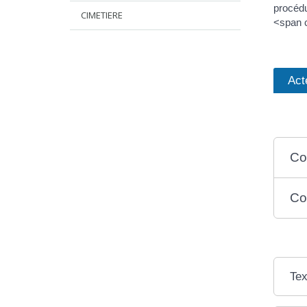
procédu
CIMETIERE
<span c
Act
Co
Co
Tex