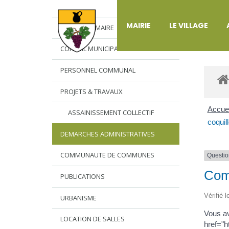
DÉ
MAIRIE
LE VILLAGE
L’EDITO DU MAIRE
CONSEIL MUNICIPAL
PERSONNEL COMMUNAL
PROJETS & TRAVAUX
Accuei
ASSAINISSEMENT COLLECTIF
coquill
DEMARCHES ADMINISTRATIVES
COMMUNAUTE DE COMMUNES
Questio
Comm
PUBLICATIONS
Vérifié 
URBANISME
Vous av
LOCATION DE SALLES
href="h