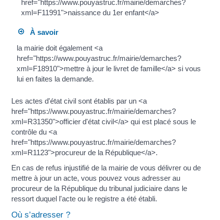
href="https://www.pouyastruc.fr/mairie/demarches?
xml=F11991">naissance du 1er enfant</a>
À savoir
la mairie doit également <a
href="https://www.pouyastruc.fr/mairie/demarches?
xml=F18910">mettre à jour le livret de famille</a> si vous
lui en faites la demande.
Les actes d'état civil sont établis par un <a
href="https://www.pouyastruc.fr/mairie/demarches?
xml=R31350">officier d'état civil</a> qui est placé sous le
contrôle du <a
href="https://www.pouyastruc.fr/mairie/demarches?
xml=R1123">procureur de la République</a>.
En cas de refus injustifié de la mairie de vous délivrer ou de
mettre à jour un acte, vous pouvez vous adresser au
procureur de la République du tribunal judiciaire dans le
ressort duquel l'acte ou le registre a été établi.
Où s’adresser ?