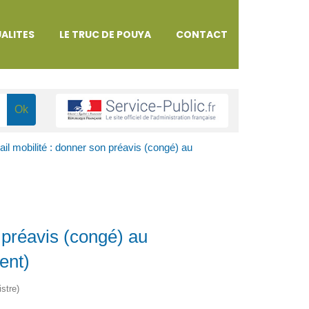
ALITES
LE TRUC DE POUYA
CONTACT
ail mobilité : donner son préavis (congé) au
 préavis (congé) au
ent)
istre)