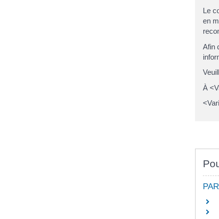
Le co
en ma
recom
Afin 
info
Veuil
À <V
<Var
Pou
PAR