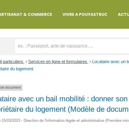
MARCHES ADMINISTRATIVES
ARTISANAT & COMMERCE
VIVRE A POUYASTRUC
ACTU
l particuliers
>
Services en ligne et formulaires
>
Locataire avec un b
étaire du logement
 de document
taire avec un bail mobilité : donner son
riétaire du logement (Modèle de docum
le 15/03/2023 - Direction de l'information légale et administrative (Première min