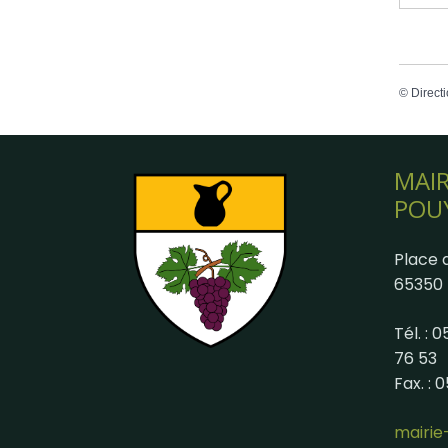
©
Directi
MAIR
POU
Place d
65350 
Tél. : 
76 53
Fax. : 
mairi