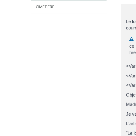
CIMETIERE
Le lo
cour
A
ce 
hre
<Var
<Var
<Var
Objet
Mada
Je va
L'art
"Le l