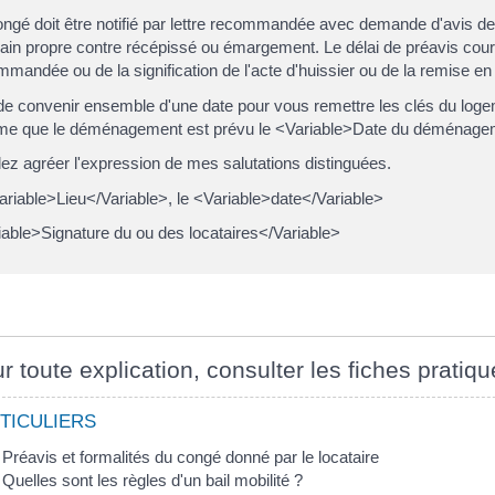
ngé doit être notifié par lettre recommandée avec demande d'avis de r
in propre contre récépissé ou émargement. Le délai de préavis court à
mandée ou de la signification de l'acte d'huissier ou de la remise en
de convenir ensemble d'une date pour vous remettre les clés du logeme
rme que le déménagement est prévu le <Variable>Date du déménagem
lez agréer l'expression de mes salutations distinguées.
ariable>Lieu</Variable>, le <Variable>date</Variable>
iable>Signature du ou des locataires</Variable>
r toute explication, consulter les fiches pratiqu
TICULIERS
Préavis et formalités du congé donné par le locataire
Quelles sont les règles d'un bail mobilité ?