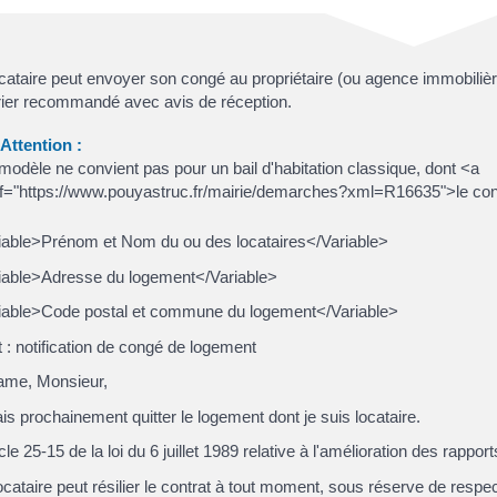
cataire peut envoyer son congé au propriétaire (ou agence immobilièr
rier recommandé avec avis de réception.
ttention :
modèle ne convient pas pour un bail d'habitation classique, dont <a
f="https://www.pouyastruc.fr/mairie/demarches?xml=R16635">le cont
iable>Prénom et Nom du ou des locataires</Variable>
iable>Adresse du logement</Variable>
iable>Code postal et commune du logement</Variable>
 : notification de congé de logement
me, Monsieur,
is prochainement quitter le logement dont je suis locataire.
icle 25-15 de la loi du 6 juillet 1989 relative à l'amélioration des rapport
ocataire peut résilier le contrat à tout moment, sous réserve de respe