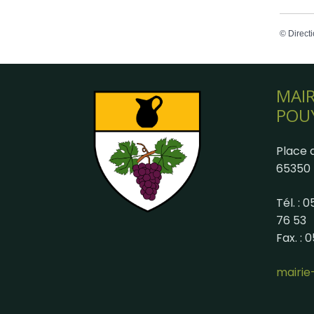
©
Directi
MAIR
POU
Place d
65350 
Tél. : 
76 53
Fax. : 
mairi