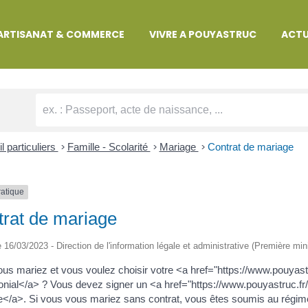
MARCHES ADMINISTRATIVES
ARTISANAT & COMMERCE
VIVRE A POUYASTRUC
ACTU
l particuliers
>
Famille - Scolarité
>
Mariage
>
Contrat de mariage
ratique
rat de mariage
le 16/03/2023 - Direction de l'information légale et administrative (Première min
us mariez et vous voulez choisir votre <a href="https://www.pouy
nial</a> ? Vous devez signer un <a href="https://www.pouyastruc.
</a>. Si vous vous mariez sans contrat, vous êtes soumis au régim