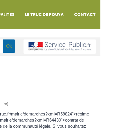
ALITES
LE TRUC DE POUYA
CONTACT
istre)
astruc.fr/mairie/demarches?xml=R59824">régime
fr/mairie/demarches?xml=R64430">contrat de
e de la communauté légale. Si vous souhaitez