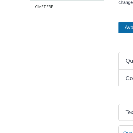
changer
CIMETIERE
Ava
Qu
Co
Tex