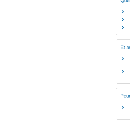
Ques
Et a
Pour