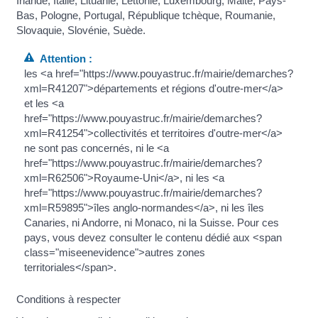
Irlande, Italie, Lituanie, Lettonie, Luxembourg, Malte, Pays-
Bas, Pologne, Portugal, République tchèque, Roumanie,
Slovaquie, Slovénie, Suède.
Attention :
les <a href="https://www.pouyastruc.fr/mairie/demarches?
xml=R41207">départements et régions d'outre-mer</a>
et les <a
href="https://www.pouyastruc.fr/mairie/demarches?
xml=R41254">collectivités et territoires d'outre-mer</a>
ne sont pas concernés, ni le <a
href="https://www.pouyastruc.fr/mairie/demarches?
xml=R62506">Royaume-Uni</a>, ni les <a
href="https://www.pouyastruc.fr/mairie/demarches?
xml=R59895">îles anglo-normandes</a>, ni les îles
Canaries, ni Andorre, ni Monaco, ni la Suisse. Pour ces
pays, vous devez consulter le contenu dédié aux <span
class="miseenevidence">autres zones
territoriales</span>.
Conditions à respecter