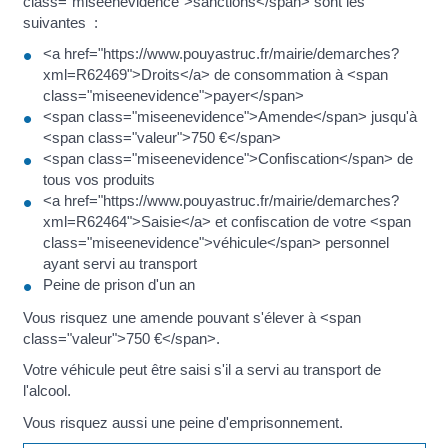
class="miseenevidence">sanctions</span> sont les
suivantes :
<a href="https://www.pouyastruc.fr/mairie/demarches?
xml=R62469">Droits</a> de consommation à <span
class="miseenevidence">payer</span>
<span class="miseenevidence">Amende</span> jusqu'à
<span class="valeur">750 €</span>
<span class="miseenevidence">Confiscation</span> de
tous vos produits
<a href="https://www.pouyastruc.fr/mairie/demarches?
xml=R62464">Saisie</a> et confiscation de votre <span
class="miseenevidence">véhicule</span> personnel
ayant servi au transport
Peine de prison d'un an
Vous risquez une amende pouvant s'élever à <span
class="valeur">750 €</span>.
Votre véhicule peut être saisi s'il a servi au transport de
l'alcool.
Vous risquez aussi une peine d'emprisonnement.