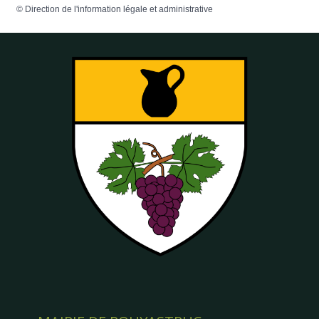
©
Direction de l'information légale et administrative