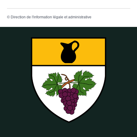
©
Direction de l'information légale et administrative