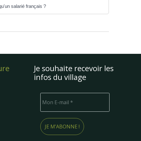
u'un salarié français ?
ure
Je souhaite recevoir les
infos du village