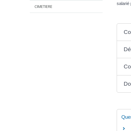
salarié
CIMETIERE
Co
Dé
Co
Do
Ques