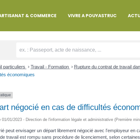
MARCHES ADMINISTRATIVES
ARTISANAT & COMMERCE
VIVRE A POUYASTRUC
ACTU
l particuliers
>
Travail - Formation
>
Rupture du contrat de travail da
ultés économiques
ratique
rt négocié en cas de difficultés écono
le 01/01/2023 - Direction de l'information légale et administrative (Première min
rié peut envisager un départ librement négocié avec l'employeur en c
 de travail est rompu sans procédure de licenciement, selon certaines