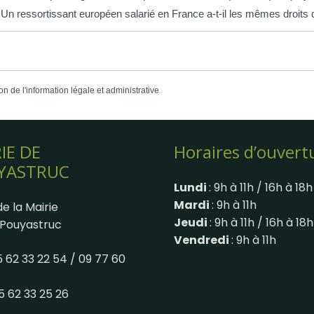
Un ressortissant européen salarié en France a-t-il les mêmes droits q
on de l'information légale et administrative
IE DE
Horaires d’ouvert
YASTRUC
Lundi
: 9h à 11h / 16h à 18h
Mardi
: 9h à 11h
e la Mairie
Jeudi
: 9h à 11h / 16h à 18h
Pouyastruc
Vendredi
: 9h à 11h
05 62 33 22 54 / 09 77 60
05 62 33 25 26