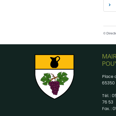
©
Directi
MAIR
POU
Place d
65350 
Tél. : 
76 53
Fax. : 