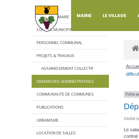
DÉ
MAIRIE
LE VILLAGE
L’EDITO DU MAIRE
CONSEIL MUNICIPAL
PERSONNEL COMMUNAL
PROJETS & TRAVAUX
Accuei
ASSAINISSEMENT COLLECTIF
diffic
DEMARCHES ADMINISTRATIVES
COMMUNAUTE DE COMMUNES
Fiche p
Dépa
PUBLICATIONS
Vérifié 
URBANISME
Le sala
LOCATION DE SALLES
contrat