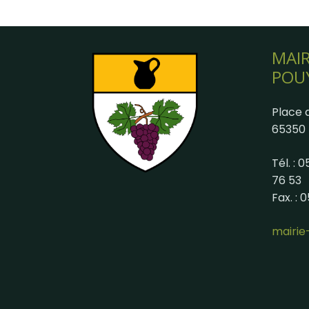
MAIR
POU
Place d
65350 
Tél. : 
76 53
Fax. : 
mairi