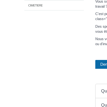
Vous so
CIMETIERE
travail 
C'est p
class="
Des spé
vous êt
Nous vo
ou d'inv
Dem
Qu'
Qu