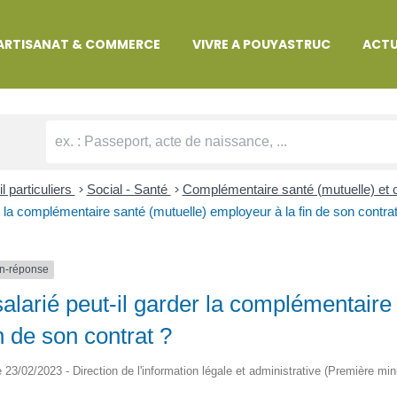
MARCHES ADMINISTRATIVES
ARTISANAT & COMMERCE
VIVRE A POUYASTRUC
ACTU
l particuliers
>
Social - Santé
>
Complémentaire santé (mutuelle) et 
 la complémentaire santé (mutuelle) employeur à la fin de son contrat
n-réponse
alarié peut-il garder la complémentaire
in de son contrat ?
le 23/02/2023 - Direction de l'information légale et administrative (Première min