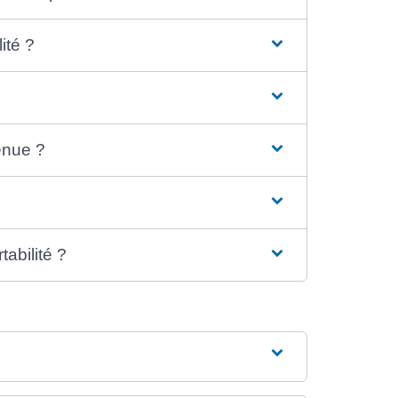
ité ?
enue ?
tabilité ?