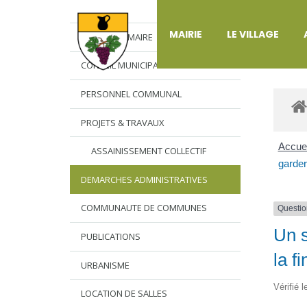
DÉ
MAIRIE
LE VILLAGE
L’EDITO DU MAIRE
CONSEIL MUNICIPAL
PERSONNEL COMMUNAL
PROJETS & TRAVAUX
Accuei
ASSAINISSEMENT COLLECTIF
garder
DEMARCHES ADMINISTRATIVES
COMMUNAUTE DE COMMUNES
Questio
Un s
PUBLICATIONS
la f
URBANISME
Vérifié 
LOCATION DE SALLES