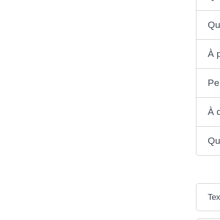
Qu
À 
Pe
À 
Que
Tex