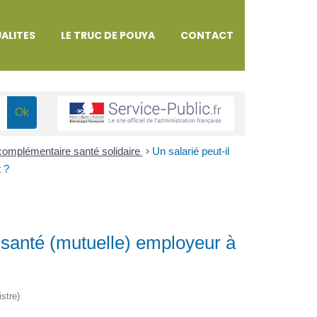
ALITES
LE TRUC DE POUYA
CONTACT
complémentaire santé solidaire
>
Un salarié peut-il
 ?
 santé (mutuelle) employeur à
istre)