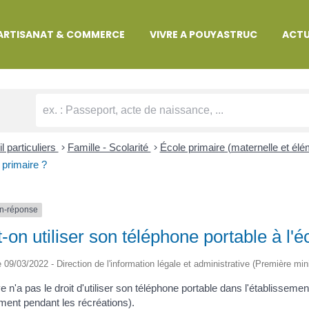
MARCHES ADMINISTRATIVES
ARTISANAT & COMMERCE
VIVRE A POUYASTRUC
ACTU
l particuliers
>
Famille - Scolarité
>
École primaire (maternelle et él
e primaire ?
n-réponse
-on utiliser son téléphone portable à l'é
le 09/03/2022 - Direction de l'information légale et administrative (Première min
e n'a pas le droit d'utiliser son téléphone portable dans l'établissem
ent pendant les récréations).