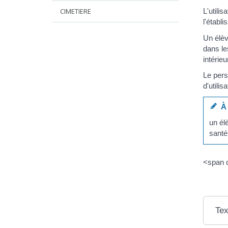
CIMETIERE
L'utili
l'étab
Un élèv
dans le
intérie
Le pers
d'utili
À 
un él
santé
<span c
Tex