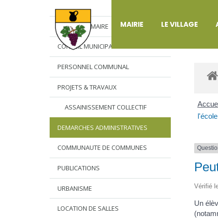
DÉ
MAIRIE
LE VILLAGE
L’EDITO DU MAIRE
CONSEIL MUNICIPAL
PERSONNEL COMMUNAL
PROJETS & TRAVAUX
Accuei
ASSAINISSEMENT COLLECTIF
l'écol
DEMARCHES ADMINISTRATIVES
COMMUNAUTE DE COMMUNES
Questio
Peut
PUBLICATIONS
Vérifié 
URBANISME
Un élèv
LOCATION DE SALLES
(notamm