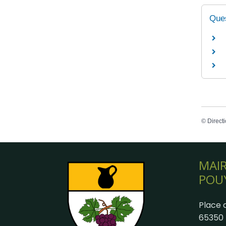
Ques
©
Directi
MAIR
POU
Place d
65350 