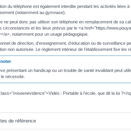
sation du téléphone est également interdite pendant les activités liées à
lissement (notamment au gymnase).
e ne peut donc pas utiliser son téléphone en remplacement de sa calcula
s circonstances et les lieux prévus par le <a href="https://www.po
ur</a>, notamment pour un usage pédagogique.
onnel de direction, d'enseignement, d'éducation ou de surveillance pe
sation non autorisée. Le règlement intérieur de l'établissement fixe les 
noter
ève présentant un handicap ou un trouble de santé invalidant peut uti
 le nécessite.
lass="miseenevidence">Vidéo : Portable à l'école, que dit la loi ?</
tes de référence