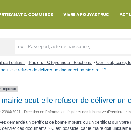
MARCHES ADMINISTRATIVES
ARTISANAT & COMMERCE
VIVRE A POUYASTRUC
ACTU
l particuliers
>
Papiers - Citoyenneté - Élections
>
Certificat, copie,
 peut-elle refuser de délivrer un document administratif ?
n-réponse
mairie peut-elle refuser de délivrer un 
le 20/04/2021 - Direction de l'information légale et administrative (Première min
ez demandé un certificat de bonne mœurs ou un certificat sur votre sit
 délivrer ces documents ? C'est possible, car le maire doit uniqueme