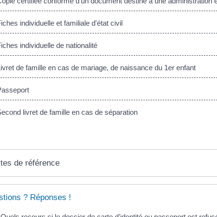
pie certifiée conforme d'un document destiné à une administration 
ches individuelle et familiale d'état civil
ches individuelle de nationalité
vret de famille en cas de mariage, de naissance du 1er enfant
asseport
cond livret de famille en cas de séparation
tes de référence
tions ? Réponses !
Quels recours si le dossier de carte d'identité ou passeport est refus