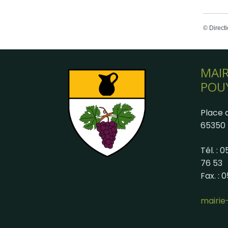
©
Directi
MAIR
POU
Place d
65350 
Tél. : 
76 53
Fax. : 
mairi