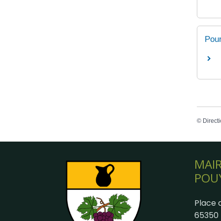
Pour
©
Directi
MAIR
POU
Place d
65350 