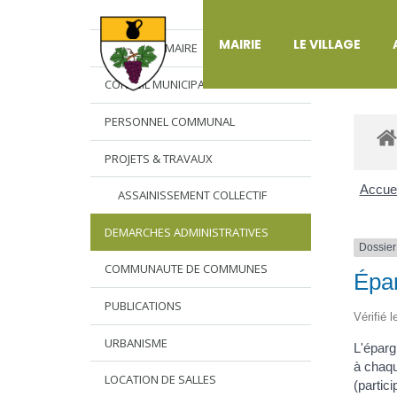
DÉ
MAIRIE
LE VILLAGE
L’EDITO DU MAIRE
CONSEIL MUNICIPAL
PERSONNEL COMMUNAL
PROJETS & TRAVAUX
Accuei
ASSAINISSEMENT COLLECTIF
DEMARCHES ADMINISTRATIVES
Dossier
COMMUNAUTE DE COMMUNES
Épar
PUBLICATIONS
Vérifié 
URBANISME
L'éparg
à chaqu
LOCATION DE SALLES
(partic