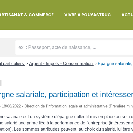
MARCHES ADMINISTRATIVES
ARTISANAT & COMMERCE
VIVRE A POUYASTRUC
ACTU
l particuliers
>
Argent - Impôts - Consommation
>
Épargne salariale,
gne salariale, participation et intéress
le 18/08/2022 - Direction de l'information légale et administrative (Première min
ne salariale est un système d'épargne collectif mis en place au sein d
e salarié une prime liée à la performance de l'entreprise (intéressem
ipation). Les sommes attribuées peuvent, au choix du salarié, lui êtr