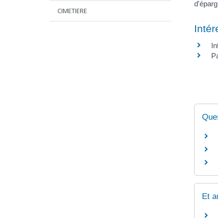
d'éparg
CIMETIERE
Intér
I
Pa
Ques
Et a