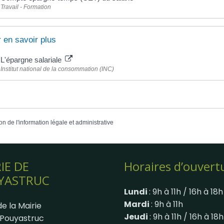
Travail - Formation
 en savoir plus
L'épargne salariale
Institut national de la consommation (INC)
on de l'information légale et administrative
IE DE
Horaires d’ouvert
YASTRUC
Lundi
: 9h à 11h / 16h à 18h
Mardi
: 9h à 11h
e la Mairie
Jeudi
: 9h à 11h / 16h à 18h
Pouyastruc