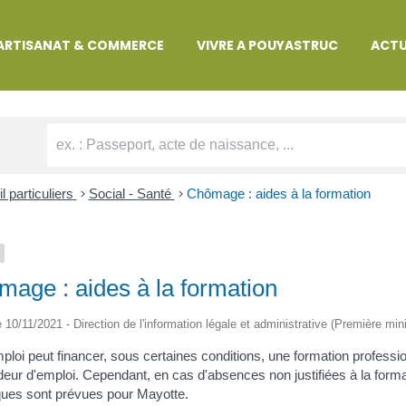
MARCHES ADMINISTRATIVES
ARTISANAT & COMMERCE
VIVRE A POUYASTRUC
ACTU
l particuliers
>
Social - Santé
>
Chômage : aides à la formation
age : aides à la formation
le 10/11/2021 - Direction de l'information légale et administrative (Première mini
ploi peut financer, sous certaines conditions, une formation professio
ur d'emploi. Cependant, en cas d'absences non justifiées à la forma
ques sont prévues pour Mayotte.