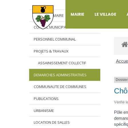
DÉ
MAIRIE
LE VILLAGE
L’EDITO DU MAIRE
CONSEIL MUNICIPAL
PERSONNEL COMMUNAL
PROJETS & TRAVAUX
Accuei
ASSAINISSEMENT COLLECTIF
DEMARCHES ADMINISTRATIVES
Dossier
COMMUNAUTE DE COMMUNES
Chôm
PUBLICATIONS
Vérifié 
URBANISME
Pôle em
demande
LOCATION DE SALLES
spécifi