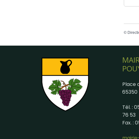
©
Directi
MAIR
POU
Place d
65350 
Tél. : 
76 53
Fax. : 
mairi