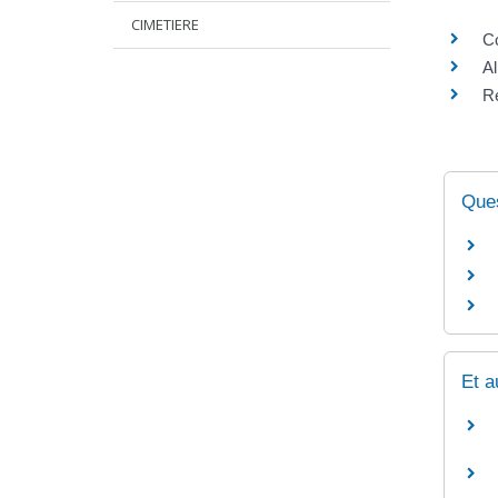
CIMETIERE
C
Al
Ré
Ques
Et a