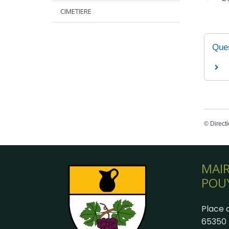
CIMETIERE
Ques
©
Directi
MAIR
POU
Place d
65350 