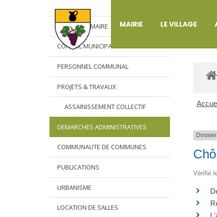
DÉ
MAIRIE
LE VILLAGE
L’EDITO DU MAIRE
CONSEIL MUNICIPAL
PERSONNEL COMMUNAL
PROJETS & TRAVAUX
Accuei
ASSAINISSEMENT COLLECTIF
DEMARCHES ADMINISTRATIVES
Dossier
COMMUNAUTE DE COMMUNES
Chôm
PUBLICATIONS
Vérifié 
URBANISME
D
Ré
LOCATION DE SALLES
L'