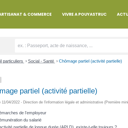
MARCHES ADMINISTRATIVES
ARTISANAT & COMMERCE
VIVRE A POUYASTRUC
ACTU
l particuliers
>
Social - Santé
>
Chômage partiel (activité partielle)
age partiel (activité partielle)
le 11/04/2022 - Direction de l'information légale et administrative (Première mini
émarches de l'employeur
munération du salarié
activité partielle de longue durée (APLD) existe-t-elle toujours ?