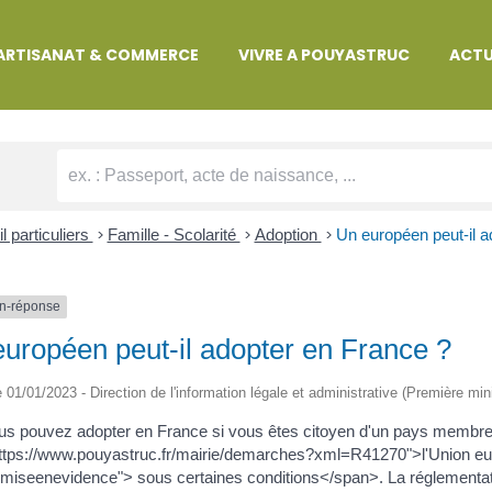
MARCHES ADMINISTRATIVES
ARTISANAT & COMMERCE
VIVRE A POUYASTRUC
ACTU
l particuliers
>
Famille - Scolarité
>
Adoption
>
Un européen peut-il a
n-réponse
uropéen peut-il adopter en France ?
le 01/01/2023 - Direction de l'information légale et administrative (Première min
us pouvez adopter en France si vous êtes citoyen d'un pays membr
https://www.pouyastruc.fr/mairie/demarches?xml=R41270">l'Union 
miseenevidence"> sous certaines conditions</span>. La réglementat