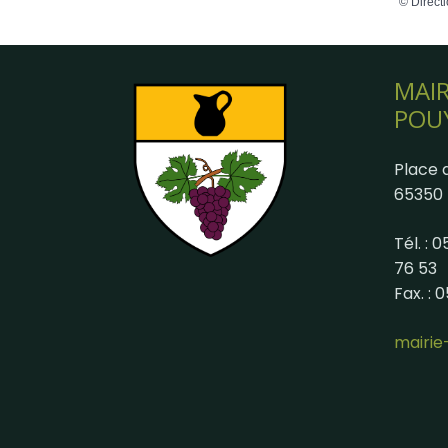
©
Directi
MAIR
POU
Place d
65350 
Tél. : 
76 53
Fax. : 
mairi