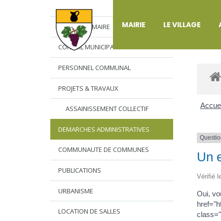
DÉ
MAIRIE
LE VILLAGE
L’EDITO DU MAIRE
CONSEIL MUNICIPAL
PERSONNEL COMMUNAL
PROJETS & TRAVAUX
Accuei
ASSAINISSEMENT COLLECTIF
DEMARCHES ADMINISTRATIVES
Questio
COMMUNAUTE DE COMMUNES
Un e
PUBLICATIONS
Vérifié 
URBANISME
Oui, vo
href="
LOCATION DE SALLES
class="