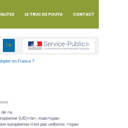
ALITES
LE TRUC DE POUYA
CONTACT
dopter en France ?
istre)
e de <a
européenne (UE)</a>, mais<span
ion européenne n'est pas uniforme. <span