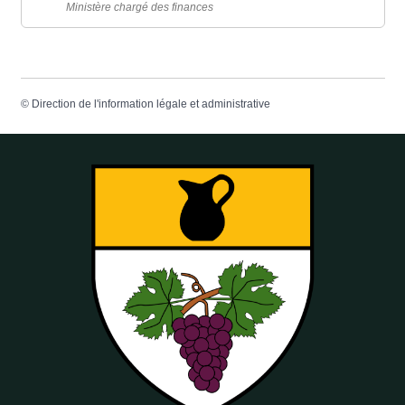
Ministère chargé des finances
©
Direction de l'information légale et administrative