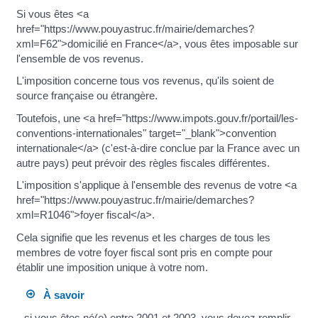
Si vous êtes <a
href="https://www.pouyastruc.fr/mairie/demarches?
xml=F62">domicilié en France</a>, vous êtes imposable sur
l'ensemble de vos revenus.
L'imposition concerne tous vos revenus, qu'ils soient de
source française ou étrangère.
Toutefois, une <a href="https://www.impots.gouv.fr/portail/les-
conventions-internationales" target="_blank">convention
internationale</a> (c'est-à-dire conclue par la France avec un
autre pays) peut prévoir des règles fiscales différentes.
L'imposition s'applique à l'ensemble des revenus de votre <a
href="https://www.pouyastruc.fr/mairie/demarches?
xml=R1046">foyer fiscal</a>.
Cela signifie que les revenus et les charges de tous les
membres de votre foyer fiscal sont pris en compte pour
établir une imposition unique à votre nom.
À savoir
si vous êtes né(e) entre 2001 et 2003, vous devez remplir