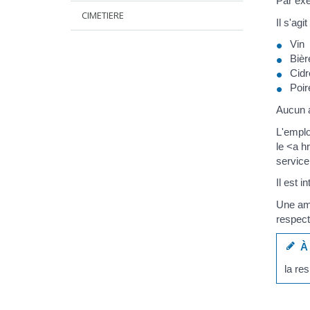
Par exe
CIMETIERE
Il s'agi
Vin
Bièr
Cidr
Poir
Aucun a
L'emplo
le <a h
service
Il est i
Une ame
respect
À 
la re