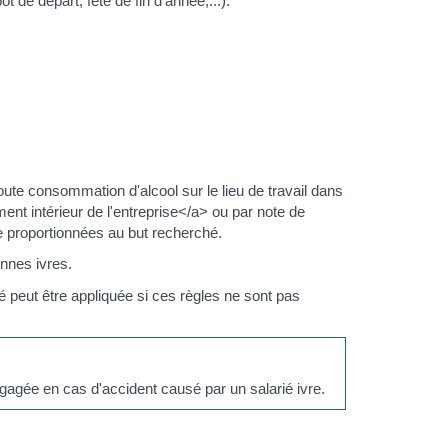
t de départ, fête de fin d'année,...).
toute consommation d'alcool sur le lieu de travail dans
t intérieur de l'entreprise</a> ou par note de
re proportionnées au but recherché.
onnes ivres.
peut être appliquée si ces règles ne sont pas
ngagée en cas d'accident causé par un salarié ivre.