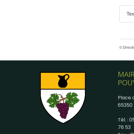
Tex
©
Directi
MAIR
POU
Place d
65350 
Tél. : 
76 53