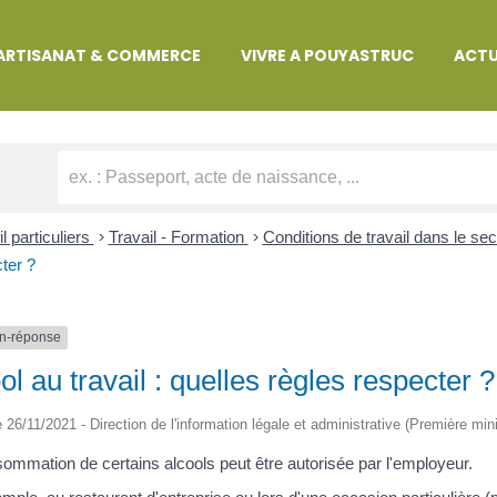
MARCHES ADMINISTRATIVES
ARTISANAT & COMMERCE
VIVRE A POUYASTRUC
ACTU
l particuliers
>
Travail - Formation
>
Conditions de travail dans le se
ter ?
n-réponse
ol au travail : quelles règles respecter ?
le 26/11/2021 - Direction de l'information légale et administrative (Première mini
ommation de certains alcools peut être autorisée par l'employeur.