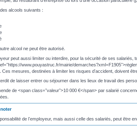
mple, au restaurant d'entreprise ou lors d'une occasion particulière (po
t des alcools suivants :
e
e
é
utre alcool ne peut être autorisé.
yeur peut aussi limiter ou interdire, pour la sécurité de ses salariés, 
ref="https://www.pouyastruc.fr/mairie/demarches?xml=F1905">règlemen
. Ces mesures, destinées à limiter les risques d'accident, doivent êt
nterdit de laisser entrer ou séjourner dans les lieux de travail des pers
nde de <span class="valeur">10 000 €</span> par salarié concerné 
ées.
noter
sponsabilité de l'employeur, mais aussi celle des salariés, peut être e