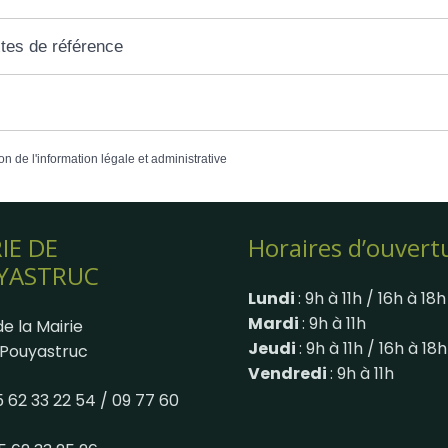
tes de référence
on de l'information légale et administrative
IE DE
Horaires d’ouvert
YASTRUC
Lundi
: 9h à 11h / 16h à 18h
Mardi
: 9h à 11h
e la Mairie
Jeudi
: 9h à 11h / 16h à 18h
Pouyastruc
Vendredi
: 9h à 11h
05 62 33 22 54 / 09 77 60