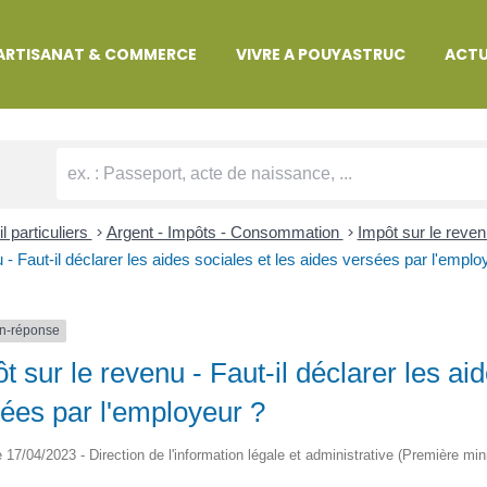
MARCHES ADMINISTRATIVES
ARTISANAT & COMMERCE
VIVRE A POUYASTRUC
ACTU
l particuliers
>
Argent - Impôts - Consommation
>
Impôt sur le reven
 - Faut-il déclarer les aides sociales et les aides versées par l'emplo
n-réponse
t sur le revenu - Faut-il déclarer les ai
ées par l'employeur ?
le 17/04/2023 - Direction de l'information légale et administrative (Première min