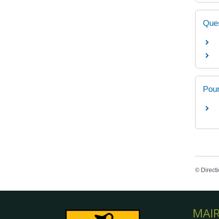
Ques
Pour
©
Directi
MAIR