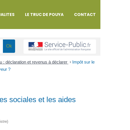
ALITES
LE TRUC DE POUYA
CONTACT
u : déclaration et revenus à déclarer
>
Impôt sur le
yeur ?
des sociales et les aides
istre)