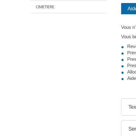
CIMETIERE
Aid
Vous n'
Vous bé
Reve
Prim
Pres
Pres
Allo
Aide
Tex
Ser