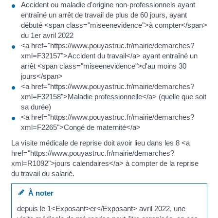
Accident ou maladie d'origine non-professionnels ayant
entraîné un arrêt de travail de plus de 60 jours, ayant
débuté <span class="miseenevidence">à compter</span>
du 1er avril 2022
<a href="https://www.pouyastruc.fr/mairie/demarches?
xml=F32157">Accident du travail</a> ayant entraîné un
arrêt <span class="miseenevidence">d'au moins 30
jours</span>
<a href="https://www.pouyastruc.fr/mairie/demarches?
xml=F32158">Maladie professionnelle</a> (quelle que soit
sa durée)
<a href="https://www.pouyastruc.fr/mairie/demarches?
xml=F2265">Congé de maternité</a>
La visite médicale de reprise doit avoir lieu dans les 8 <a
href="https://www.pouyastruc.fr/mairie/demarches?
xml=R1092">jours calendaires</a> à compter de la reprise
du travail du salarié.
À noter
depuis le 1<Exposant>er</Exposant> avril 2022, une