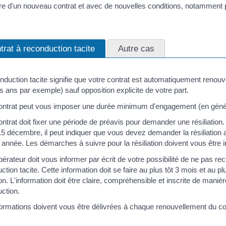
re d'un nouveau contrat et avec de nouvelles conditions, notamment
trat à reconduction tacite
Autre cas
nduction tacite signifie que votre contrat est automatiquement renouvel
es ans par exemple) sauf opposition explicite de votre part.
ontrat peut vous imposer une durée minimum d'engagement (en génér
ontrat doit fixer une période de préavis pour demander une résiliation.
15 décembre, il peut indiquer que vous devez demander la résiliati
année. Les démarches à suivre pour la résiliation doivent vous être 
pérateur doit vous informer par écrit de votre possibilité de ne pas r
ction tacite. Cette information doit se faire au plus tôt 3 mois et au p
tion. L'information doit être claire, compréhensible et inscrite de maniè
ction.
ormations doivent vous être délivrées à chaque renouvellement du con