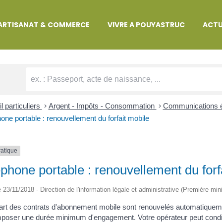
MARCHES ADMINISTRATIVES
ARTISANAT & COMMERCE
VIVRE A POUYASTRUC
ACTU
l particuliers
>
Argent - Impôts - Consommation
>
Communications éle
one portable : renouvellement du forfait mobile
ratique
phone portable : renouvellement du forf
le 23/11/2018 - Direction de l'information légale et administrative (Première mini
art des contrats d'abonnement mobile sont renouvelés automatiquement
poser une durée minimum d'engagement. Votre opérateur peut condition