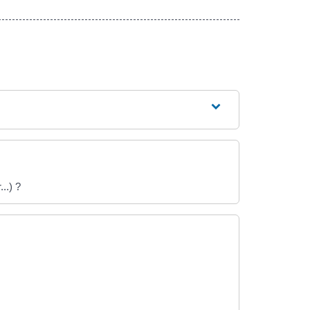
..) ?