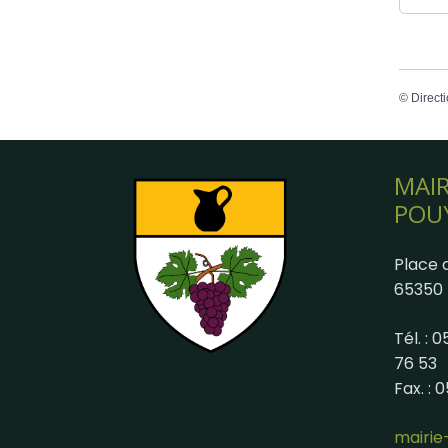
©
Directi
MAIR
POU
Place d
65350 
Tél. : 
76 53
Fax. : 
mairi