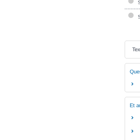
Si
Si
Tex
Ques
Et a