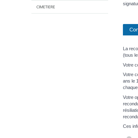
signatu
CIMETIERE
Con
La reco
(tous l
Votre c
Votre c
ans le 
chaque 
Votre o
recondu
résilia
recondu
Ces inf