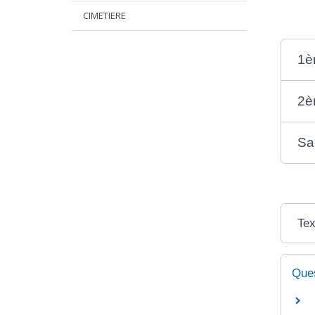
CIMETIERE
1èr
2è
Sa
Tex
Ques