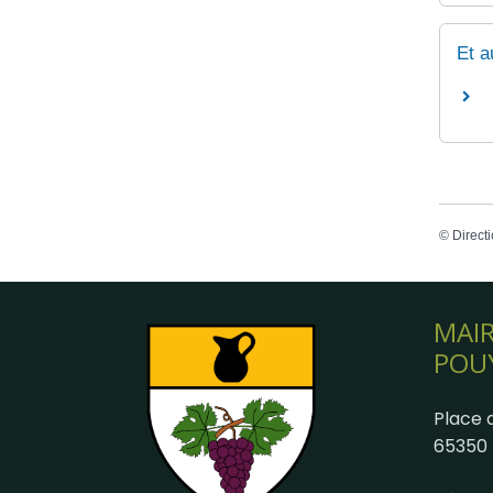
Et a
©
Directi
MAIR
POU
Place d
65350 