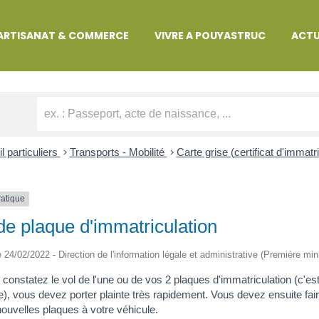
MARCHES ADMINISTRATIVES
ARTISANAT & COMMERCE
VIVRE A POUYASTRUC
ACTU
l particuliers
>
Transports - Mobilité
>
Carte grise (certificat d'immatr
ratique
de plaque d'immatriculation
le 24/02/2022 - Direction de l'information légale et administrative (Première min
 constatez le vol de l'une ou de vos 2 plaques d'immatriculation (c'es
e), vous devez porter plainte très rapidement. Vous devez ensuite fair
nouvelles plaques à votre véhicule.