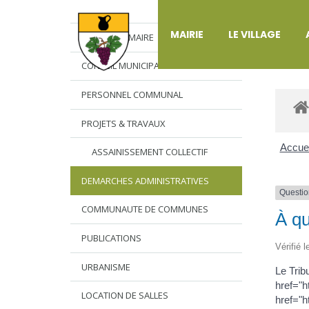
DÉ
MAIRIE
LE VILLAGE
L’EDITO DU MAIRE
CONSEIL MUNICIPAL
PERSONNEL COMMUNAL
PROJETS & TRAVAUX
Accuei
ASSAINISSEMENT COLLECTIF
DEMARCHES ADMINISTRATIVES
Questio
COMMUNAUTE DE COMMUNES
À qu
PUBLICATIONS
Vérifié 
URBANISME
Le Tribu
href="h
LOCATION DE SALLES
href="h