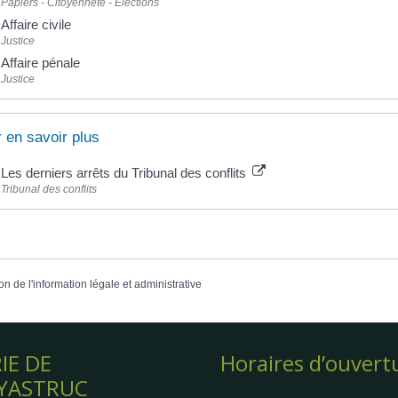
Papiers - Citoyenneté - Élections
Affaire civile
Justice
Affaire pénale
Justice
 en savoir plus
Les derniers arrêts du Tribunal des conflits
Tribunal des conflits
on de l'information légale et administrative
IE DE
Horaires d’ouvert
YASTRUC