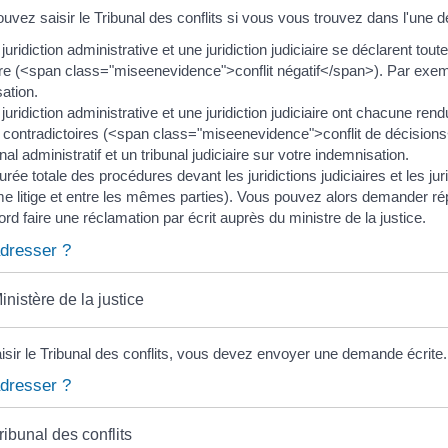
uvez saisir le Tribunal des conflits si vous vous trouvez dans l'une d
juridiction administrative et une juridiction judiciaire se déclarent tou
ire (<span class="miseenevidence">conflit négatif</span>). Par exemple
ation.
juridiction administrative et une juridiction judiciaire ont chacune ren
 contradictoires (<span class="miseenevidence">conflit de décision
unal administratif et un tribunal judiciaire sur votre indemnisation.
urée totale des procédures devant les juridictions judiciaires et les ju
 litige et entre les mêmes parties). Vous pouvez alors demander rép
ord faire une réclamation par écrit auprès du ministre de la justice.
dresser ?
inistère de la justice
isir le Tribunal des conflits, vous devez envoyer une demande écrite.
dresser ?
ribunal des conflits