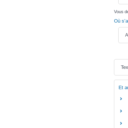
Vous de
Où s’a
A
Tex
Et a