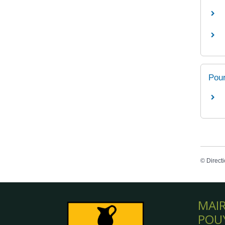
Pour
©
Directi
MAIR
POU