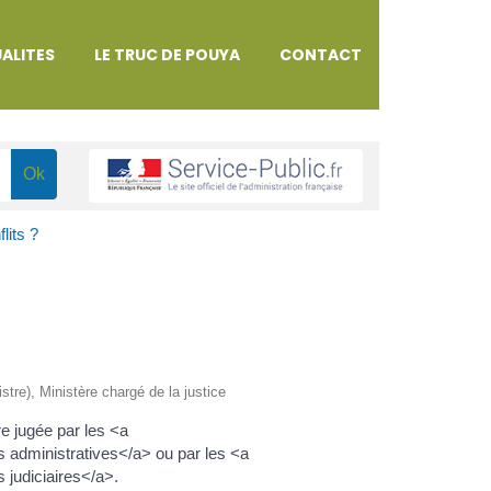
ALITES
LE TRUC DE POUYA
CONTACT
lits ?
istre), Ministère chargé de la justice
tre jugée par les <a
 administratives</a> ou par les <a
 judiciaires</a>.