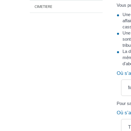
Vous po
CIMETIERE
Une 
affa
cass
Une 
sont
trib
La d
même
d'ab
Où s’a
M
Pour sa
Où s’a
T