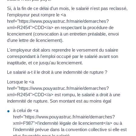
Si, à la fin de ce délai d'un mois, le salarié n'est pas reclassé,
l'employeur peut rompre le <a
href="https://www.pouyastruc.fr/mairie/demarches?
xml=R2454">CDD</a> en respectant la procédure de
licenciement (convocation à un entretien préalable, envoi
d'une lettre de licenciement).
L'employeur doit alors reprendre le versement du salaire
correspondant à l'emploi occupé par le salarié avant son
inaptitude, et ce jusqu'au licenciement.
Le salarié a-t il le droit à une indemnité de rupture ?
Lorsque le <a
href="https://www.pouyastruc.fr/mairie/demarches?
xml=R2454">CDD</a> est rompu, le salarié a droit à une
indemnité de rupture. Son montant est au moins égal
à celui de <a
href="https://www.pouyastruc.fr/mairie/demarches?
xml=F987">l'indemnité légale de licenciement</a> ou à
l'indemnité prévue dans la convention collective si elle est
plus favorable pour le salarié