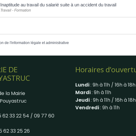
Inaptitude au travail du salarié suite à un accident du travail
Travail - Formation
on de l'information légale et administrative
IE DE
Horaires d’ouvert
YASTRUC
Lundi
: 9h à 11h / 16h à 18h
Mardi
: 9h à 11h
e la Mairie
Jeudi
: 9h à 11h / 16h à 18h
Pouyastruc
Vendredi
: 9h à 11h
05 62 33 22 54 / 09 77 60
05 62 33 25 26