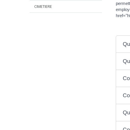
permett
CIMETIERE
employe
href="
Qu
Qu
Co
Co
Qu
Co