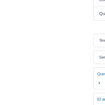
Qu
Tex
Ser
Ques
Et a