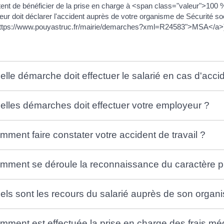
ent de bénéficier de la prise en charge à <span class="valeur">100 %
ur doit déclarer l'accident auprès de votre organisme de Sécurité s
https://www.pouyastruc.fr/mairie/demarches?xml=R24583">MSA</a>)
elle démarche doit effectuer le salarié en cas d'accid
elles démarches doit effectuer votre employeur ?
mment faire constater votre accident de travail ?
mment se déroule la reconnaissance du caractère pr
els sont les recours du salarié auprès de son organ
mment est effectuée la prise en charge des frais mé