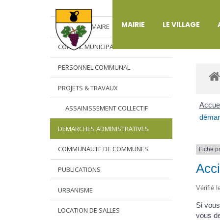
DÉ
MAIRIE
LE VILLAGE
L’EDITO DU MAIRE
CONSEIL MUNICIPAL
PERSONNEL COMMUNAL
PROJETS & TRAVAUX
Accuei
ASSAINISSEMENT COLLECTIF
démarc
DEMARCHES ADMINISTRATIVES
COMMUNAUTE DE COMMUNES
Fiche p
Acci
PUBLICATIONS
Vérifié 
URBANISME
Si vous
LOCATION DE SALLES
vous de