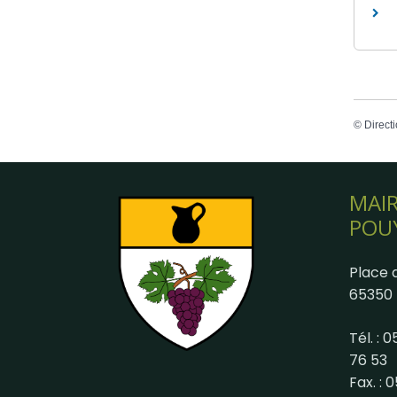
©
Directi
MAIR
POU
Place d
65350 
Tél. : 
76 53
Fax. : 