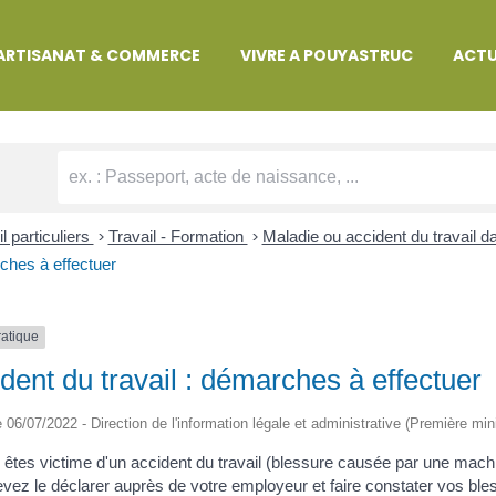
MARCHES ADMINISTRATIVES
ARTISANAT & COMMERCE
VIVRE A POUYASTRUC
ACTU
l particuliers
>
Travail - Formation
>
Maladie ou accident du travail d
hes à effectuer
ratique
dent du travail : démarches à effectuer
le 06/07/2022 - Direction de l'information légale et administrative (Première min
 êtes victime d'un accident du travail (blessure causée par une machin
vez le déclarer auprès de votre employeur et faire constater vos 