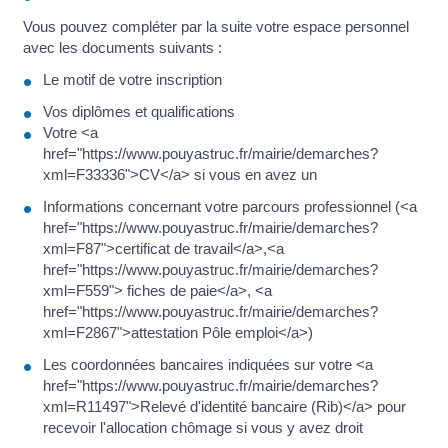
Vous pouvez compléter par la suite votre espace personnel
avec les documents suivants :
Le motif de votre inscription
Vos diplômes et qualifications
Votre <a
href="https://www.pouyastruc.fr/mairie/demarches?
xml=F33336">CV</a> si vous en avez un
Informations concernant votre parcours professionnel (<a
href="https://www.pouyastruc.fr/mairie/demarches?
xml=F87">certificat de travail</a>,<a
href="https://www.pouyastruc.fr/mairie/demarches?
xml=F559"> fiches de paie</a>, <a
href="https://www.pouyastruc.fr/mairie/demarches?
xml=F2867">attestation Pôle emploi</a>)
Les coordonnées bancaires indiquées sur votre <a
href="https://www.pouyastruc.fr/mairie/demarches?
xml=R11497">Relevé d'identité bancaire (Rib)</a> pour
recevoir l'allocation chômage si vous y avez droit