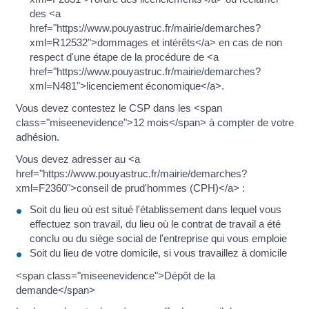
des <a
href="https://www.pouyastruc.fr/mairie/demarches?
xml=R12532">dommages et intérêts</a> en cas de non
respect d'une étape de la procédure de <a
href="https://www.pouyastruc.fr/mairie/demarches?
xml=N481">licenciement économique</a>.
Vous devez contestez le CSP dans les <span
class="miseenevidence">12 mois</span> à compter de votre
adhésion.
Vous devez adresser au <a
href="https://www.pouyastruc.fr/mairie/demarches?
xml=F2360">conseil de prud'hommes (CPH)</a> :
Soit du lieu où est situé l'établissement dans lequel vous
effectuez son travail, du lieu où le contrat de travail a été
conclu ou du siège social de l'entreprise qui vous emploie
Soit du lieu de votre domicile, si vous travaillez à domicile
<span class="miseenevidence">Dépôt de la
demande</span>