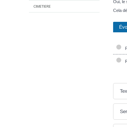
Oui, le
CIMETIERE
Cela dé
Évo
Pr
Ré
Tex
Ser