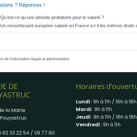
tions ? Réponses !
Qu'est-ce qu'une période probatoire pour le salarié ?
Un ressortissant européen salarié en France a-t-il les mêmes droits q
on de l'information légale et administrative
IE DE
Horaires d’ouvert
YASTRUC
Lundi
: 9h à 11h / 16h à 18h
Mardi
: 9h à 11h
e la Mairie
Jeudi
: 9h à 11h / 16h à 18h
Pouyastruc
Vendredi
: 9h à 11h
05 62 33 22 54 / 09 77 60