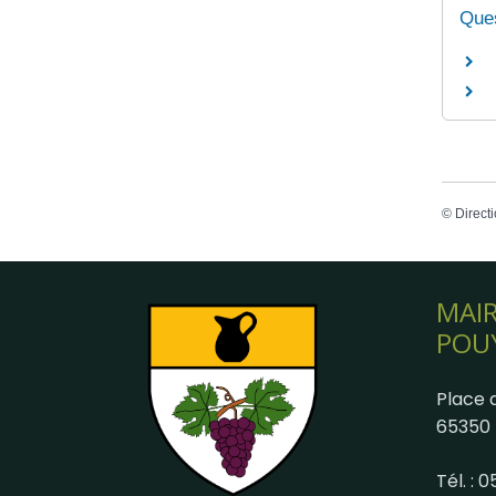
Ques
©
Directi
MAIR
POU
Place d
65350 
Tél. : 