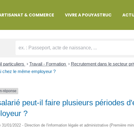
MARCHES ADMINISTRATIVES
ARTISANAT & COMMERCE
VIVRE A POUYASTRUC
ACTU
l particuliers
>
Travail - Formation
>
Recrutement dans le secteur pr
ai chez le même employeur ?
n-réponse
alarié peut-il faire plusieurs périodes 
loyeur ?
le 31/01/2022 - Direction de l'information légale et administrative (Première min