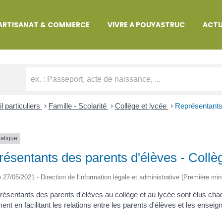
MARCHES ADMINISTRATIVES
ARTISANAT & COMMERCE
VIVRE A POUYASTRUC
ACTU
l particuliers
>
Famille - Scolarité
>
Collège et lycée
>
Représentants 
ratique
ésentants des parents d'élèves - Collèg
le 27/05/2021 - Direction de l'information légale et administrative (Première min
résentants des parents d'élèves au collège et au lycée sont élus chaqu
nt en facilitant les relations entre les parents d'élèves et les enseig