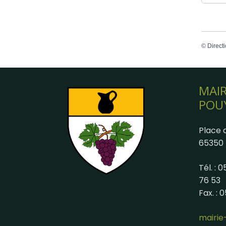
©
Directi
MAIR
POU
Place d
65350 
Tél. : 
76 53
Fax. : 
mairi