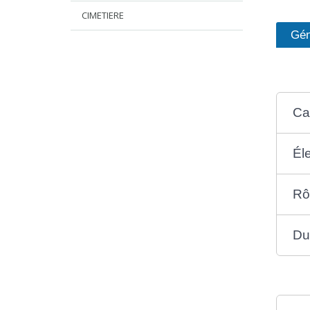
CIMETIERE
Gén
Ca
Él
Rô
Du