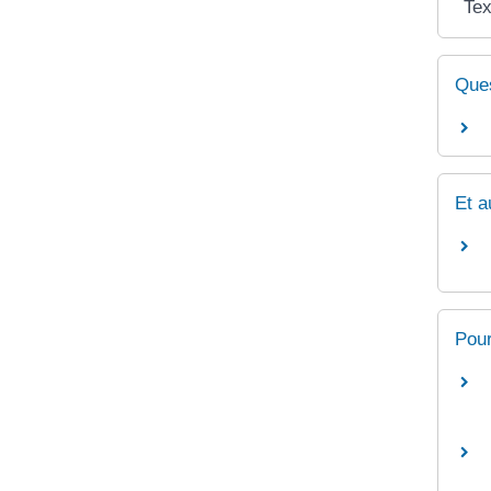
Tex
Ques
Et a
Pour