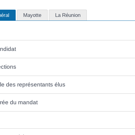
éral
Mayotte
La Réunion
ndidat
ections
le des représentants élus
rée du mandat