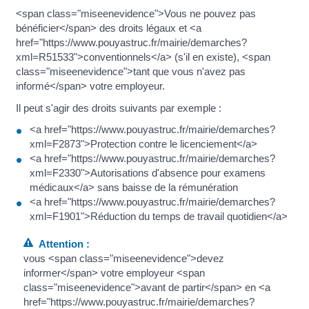
<span class="miseenevidence">Vous ne pouvez pas
bénéficier</span> des droits légaux et <a
href="https://www.pouyastruc.fr/mairie/demarches?
xml=R51533">conventionnels</a> (s'il en existe), <span
class="miseenevidence">tant que vous n'avez pas
informé</span> votre employeur.
Il peut s'agir des droits suivants par exemple :
<a href="https://www.pouyastruc.fr/mairie/demarches?
xml=F2873">Protection contre le licenciement</a>
<a href="https://www.pouyastruc.fr/mairie/demarches?
xml=F2330">Autorisations d'absence pour examens
médicaux</a> sans baisse de la rémunération
<a href="https://www.pouyastruc.fr/mairie/demarches?
xml=F1901">Réduction du temps de travail quotidien</a>
Attention :
vous <span class="miseenevidence">devez
informer</span> votre employeur <span
class="miseenevidence">avant de partir</span> en <a
href="https://www.pouyastruc.fr/mairie/demarches?