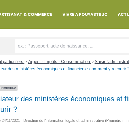
MARCHES ADMINISTRATIVES
ARTISANAT & COMMERCE
VIVRE A POUYASTRUC
ACTU
l particuliers
>
Argent - Impôts - Consommation
>
Saisir l'administra
eur des ministères économiques et financiers : comment y recourir 
n-réponse
ateur des ministères économiques et f
urir ?
le 24/11/2021 - Direction de l'information légale et administrative (Première mini