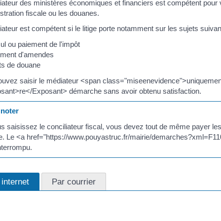
ateur des ministères économiques et financiers est compétent pour 
istration fiscale ou les douanes.
ateur est compétent si le litige porte notamment sur les sujets suivan
ul ou paiement de l'impôt
ement d'amendes
ts de douane
uvez saisir le médiateur <span class="miseenevidence">uniquement
sant>re</Exposant> démarche sans avoir obtenu satisfaction.
noter
us saisissez le conciliateur fiscal, vous devez tout de même payer l
le. Le <a href="https://www.pouyastruc.fr/mairie/demarches?xml=F110
nterrompu.
 internet
Par courrier