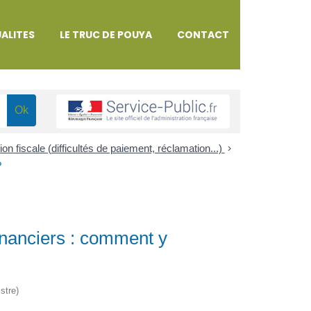
ALITES
LE TRUC DE POUYA
CONTACT
tion fiscale (difficultés de paiement, réclamation...)
>
?
inanciers : comment y
stre)