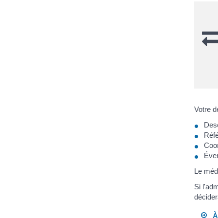
Votre d
Desc
Réfé
Coor
Éven
Le médi
Si l'ad
décider
À 