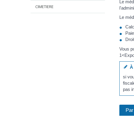
Le médi
CIMETIERE
l'admin
Le médi
Calc
Pai
Droi
Vous po
1<Expo
À 
si vo
fisca
pas i
Par