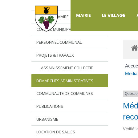
DÉ
MAIRIE
LE VILLAGE
L’EDITO DU MAIRE
CONSEIL MUNICIPAL
PERSONNEL COMMUNAL
PROJETS & TRAVAUX
Accuei
ASSAINISSEMENT COLLECTIF
Médiat
DEMARCHES ADMINISTRATIVES
COMMUNAUTE DE COMMUNES
Questio
Médi
PUBLICATIONS
reco
URBANISME
Vérifié 
LOCATION DE SALLES