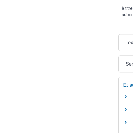
à titr
admini
Tex
Ser
Et a