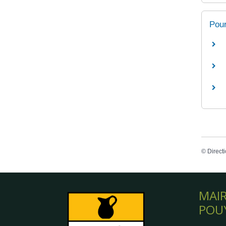
Pour
©
Directi
MAIR
POU