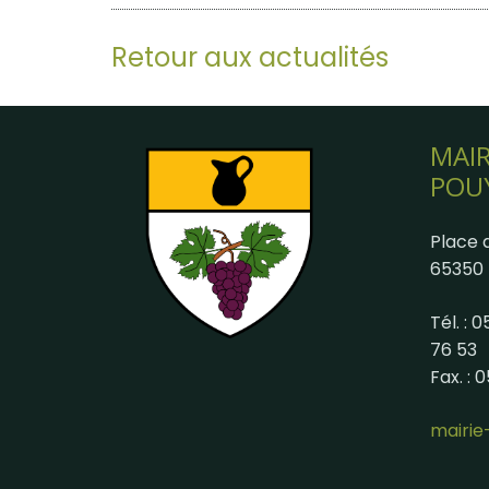
Retour aux actualités
MAIR
POU
Place d
65350 
Tél. : 
76 53
Fax. : 
mairi