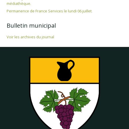
médiathèque.
Permanence de France Services le lundi 06 juillet.
Bulletin municipal
Voir les archives du journal