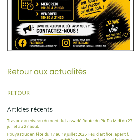
Retour aux actualités
RETOUR
Articles récents
Travaux au niveau du pont du Lassadé Route du Pic Du Midi du 27
juillet au 27 août.
Pouyastruc en fête du 17 au 19 juillet 2026. Feu d’artifice, apéritif,
repas, musique, pétanque, activités pour les enfants ! et la bonne