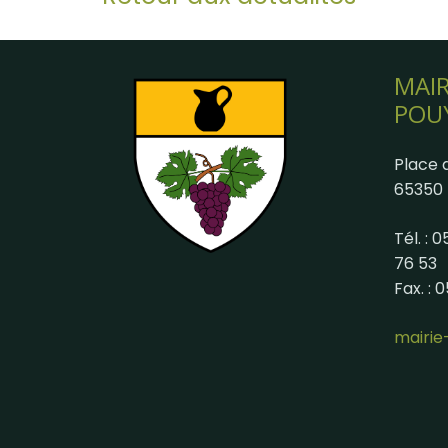
MAIR
POU
Place d
65350 
Tél. : 
76 53
Fax. : 
mairi