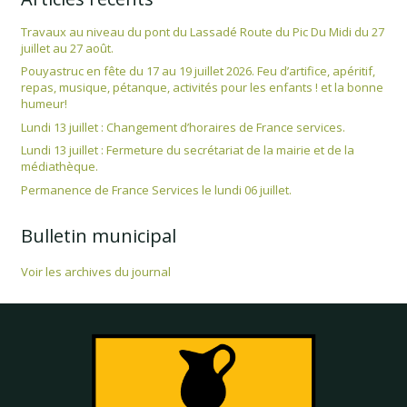
Travaux au niveau du pont du Lassadé Route du Pic Du Midi du 27
juillet au 27 août.
Pouyastruc en fête du 17 au 19 juillet 2026. Feu d’artifice, apéritif,
repas, musique, pétanque, activités pour les enfants ! et la bonne
humeur!
Lundi 13 juillet : Changement d’horaires de France services.
Lundi 13 juillet : Fermeture du secrétariat de la mairie et de la
médiathèque.
Permanence de France Services le lundi 06 juillet.
Bulletin municipal
Voir les archives du journal