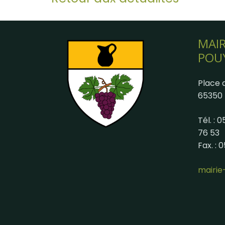
MAIR
POU
Place d
65350 
Tél. : 
76 53
Fax. : 
mairi