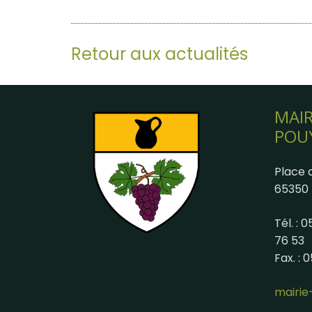
Retour aux actualités
MAIR
POU
Place d
65350 
Tél. : 
76 53
Fax. : 
mairi